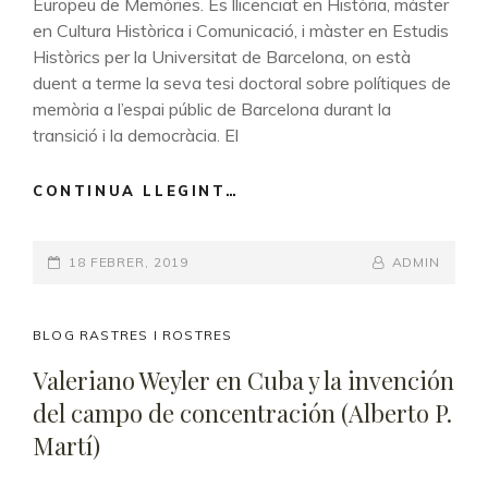
ANDRÉS)
Europeu de Memòries. És llicenciat en Història, màster
en Cultura Històrica i Comunicació, i màster en Estudis
Històrics per la Universitat de Barcelona, on està
duent a terme la seva tesi doctoral sobre polítiques de
memòria a l’espai públic de Barcelona durant la
transició i la democràcia. El
CONTINUA LLEGINT…
MEMÒRIA,
ASSOCIACIONISME
I
POSTED-
18 FEBRER, 2019
PATRIMONI
BY
BYLINE
ADMIN
DESPRÉS
ON
LINE
DEL
FRANQUISME
CAT
BLOG RASTRES I ROSTRES
(RICARD
LINKS
Valeriano Weyler en Cuba y la invención
CONESA
del campo de concentración (Alberto P.
SÁNCHEZ)
Martí)