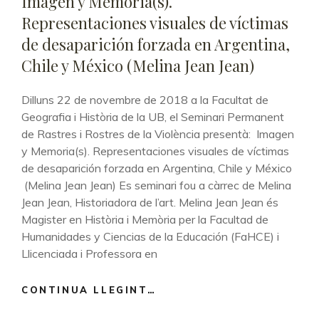
Imagen y Memoria(s).
CAMPO
Representaciones visuales de víctimas
DE
CONCENTRACIÓN
de desaparición forzada en Argentina,
(ALBERTO
Chile y México (Melina Jean Jean)
P.
MARTÍ)
Dilluns 22 de novembre de 2018 a la Facultat de
Geografia i Història de la UB, el Seminari Permanent
de Rastres i Rostres de la Violència presentà: Imagen
y Memoria(s). Representaciones visuales de víctimas
de desaparición forzada en Argentina, Chile y México
(Melina Jean Jean) Es seminari fou a càrrec de Melina
Jean Jean, Historiadora de l’art. Melina Jean Jean és
Magister en Història i Memòria per la Facultad de
Humanidades y Ciencias de la Educación (FaHCE) i
Llicenciada i Professora en
CONTINUA LLEGINT…
IMAGEN
Y