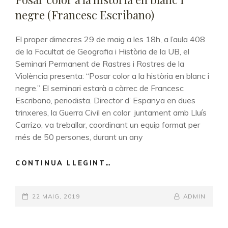
negre (Francesc Escribano)
El proper dimecres 29 de maig a les 18h, a l’aula 408
de la Facultat de Geografia i Història de la UB, el
Seminari Permanent de Rastres i Rostres de la
Violència presenta: “Posar color a la història en blanc i
negre.” El seminari estarà a càrrec de Francesc
Escribano, periodista. Director d’ Espanya en dues
trinxeres, la Guerra Civil en color juntament amb Lluís
Carrizo, va treballar, coordinant un equip format per
més de 50 persones, durant un any
CONTINUA LLEGINT…
POSAR
COLOR
A
POSTED-
22 MAIG, 2019
LA
BY
BYLINE
ADMIN
HISTÒRIA
ON
LINE
EN