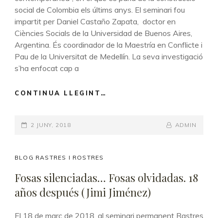
social de Colombia els últims anys. El seminari fou
impartit per Daniel Castaño Zapata, doctor en
Ciències Socials de la Universidad de Buenos Aires,
Argentina. És coordinador de la Maestría en Conflicte i
Pau de la Universitat de Medellín. La seva investigació
s’ha enfocat cap a
CONTINUA LLEGINT…
CON
EL
JESÚS
POSTED-
2 JUNY, 2018
EN
BY
BYLINE
ADMIN
LA
ON
LINE
BOCA:
MIEDO,
CAT
BLOG RASTRES I ROSTRES
DOMINACIÓN
LINKS
Fosas silenciadas… Fosas olvidadas. 18
Y
años después (Jimi Jiménez)
CONSTRUCCIÓN
DE
ESTADO
El 18 de març de 2018, al seminari permanent Rastres