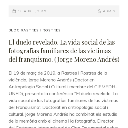
Y
POSTED-
10 ABRIL, 2019
GÉNERO.
BY
BYLINE
ADMIN
MEMORIAS
ON
LINE
DE
LA
CAT
BLOG RASTRES I ROSTRES
CONSTRUCCIÓN
LINKS
El duelo revelado. La vida social de las
DE
fotografías familiares de las víctimas
LA
CIUDADANÍA
del franquismo. (Jorge Moreno Andrés)
SEXUAL
ESPAÑOLA.
El 19 de març de 2019, a Rastres i Rostres de la
(VÍCTOR
violència, Jorge Moreno Andrés (Doctor en
MORA
Antropologia Social i Cultural i membre del CIEMEDH-
GASPAR)
UNED), presentà la conferència “El duelo revelado. La
vida social de las fotografías familiares de las víctimas
del Franquismo“. Doctorat en antropologia social i
cultural, Jorge Moreno Andrés ha combinat els estudis
de la memòria amb el cinema i la fotografia. Director
del Certamen Internacional de Cine Documental sobre