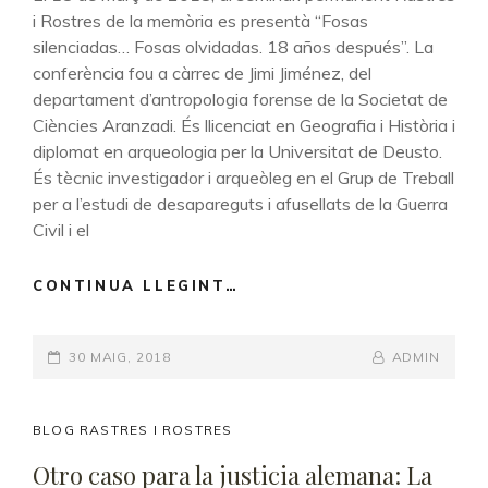
EN
i Rostres de la memòria es presentà “Fosas
LA
silenciadas… Fosas olvidadas. 18 años después”. La
COLOMBIA
conferència fou a càrrec de Jimi Jiménez, del
CONTEMPORÁNEA
departament d’antropologia forense de la Societat de
(DANIEL
Ciències Aranzadi. És llicenciat en Geografia i Història i
CASTAÑO
diplomat en arqueologia per la Universitat de Deusto.
ZAPATA)
És tècnic investigador i arqueòleg en el Grup de Treball
per a l’estudi de desapareguts i afusellats de la Guerra
Civil i el
CONTINUA LLEGINT…
FOSAS
SILENCIADAS…
FOSAS
POSTED-
30 MAIG, 2018
OLVIDADAS.
BY
BYLINE
ADMIN
18
ON
LINE
AÑOS
DESPUÉS
CAT
BLOG RASTRES I ROSTRES
(JIMI
LINKS
Otro caso para la justicia alemana: La
JIMÉNEZ)