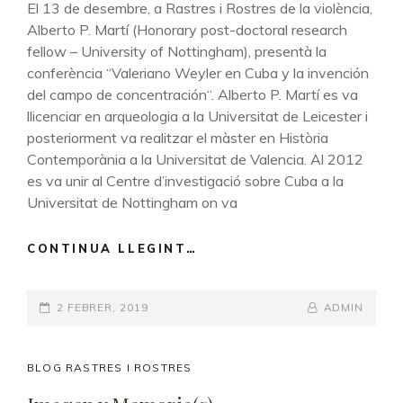
El 13 de desembre, a Rastres i Rostres de la violència,
Alberto P. Martí (Honorary post-doctoral research
fellow – University of Nottingham), presentà la
conferència “Valeriano Weyler en Cuba y la invención
del campo de concentración“. Alberto P. Martí es va
llicenciar en arqueologia a la Universitat de Leicester i
posteriorment va realitzar el màster en Història
Contemporània a la Universitat de Valencia. Al 2012
es va unir al Centre d’investigació sobre Cuba a la
Universitat de Nottingham on va
CONTINUA LLEGINT…
VALERIANO
WEYLER
EN
POSTED-
2 FEBRER, 2019
CUBA
BY
BYLINE
ADMIN
Y
ON
LINE
LA
INVENCIÓN
CAT
BLOG RASTRES I ROSTRES
DEL
LINKS