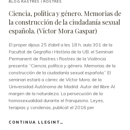
BLANC
CAT
BLOG RASTRES I ROSTRES
I
LINKS
Ciencia, política y género. Memorias de
NEGRE
la construcción de la ciudadanía sexual
(FRANCESC
ESCRIBANO)
española. (Víctor Mora Gaspar)
El proper dijous 25 d’abril a les 18 h, aula 301 de la
Facultat de Gegrafia i Història de la UB, el Seminari
Permanent de Rastres i Rostres de la Violència
presenta: “Ciencia, política y género. Memorias de la
construcción de la ciudadanía sexual española.” El
seminari estarà a càrrec de Víctor Mora, de la
Universidad Autónoma de Madrid. Autor del llibre Al
margen de la naturaleza. La persecución de la
homosexualidad durante el franquismo. Leyes,
terapias y condenas, publicat el 2016 per
CONTINUA LLEGINT…
CIENCIA,
POLÍTICA