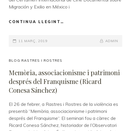
Migración y Exilio en México i
CONTINUA LLEGINT…
EL
DUELO
REVELADO.
POSTED-
11 MARÇ, 2019
LA
BY
BYLINE
ADMIN
VIDA
ON
LINE
SOCIAL
DE
CAT
BLOG RASTRES I ROSTRES
LAS
LINKS
Memòria, associacionisme i patrimoni
FOTOGRAFÍAS
després del Franquisme (Ricard
FAMILIARES
DE
Conesa Sánchez)
LAS
VÍCTIMAS
El 26 de febrer, a Rastres i Rostres de la violència es
DEL
presentà “Memòria, associacionisme i patrimoni
FRANQUISMO.
després del Franquisme“. El seminari fou a càrrec de
(JORGE
Ricard Conesa Sánchez, historiador de l’Observatori
MORENO