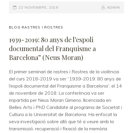
MEMORIA(S).
POSTED-
22 NOVEMBRE, 2018
REPRESENTACIONES
BY
BYLINE
ADMIN
VISUALES
ON
LINE
DE
VÍCTIMAS
CAT
BLOG RASTRES I ROSTRES
DE
LINKS
1939-2019: 80 anys de l’espoli
DESAPARICIÓN
documental del Franquisme a
FORZADA
EN
Barcelona” (Neus Moran)
ARGENTINA,
CHILE
El primer seminari de rastres i Rostres de la violència
Y
del curs 2018-2019 va ser “1939-2019: 80 anys de
MÉXICO
l’espoli documental del Franquisme a Barcelona“, el 14
(MELINA
de novembre de 2018. La conferència va ser
JEAN
JEAN)
impartida per Neus Moran Gimeno, llicenciada en
Belles Arts i PhD Candidate al programa de Societat i
Cultura a la Universitat de Barcelona. Ha enfocat la
seva investigació sobre allò que té a veure amb la
transmissió, recuperació i fixació de la memòria