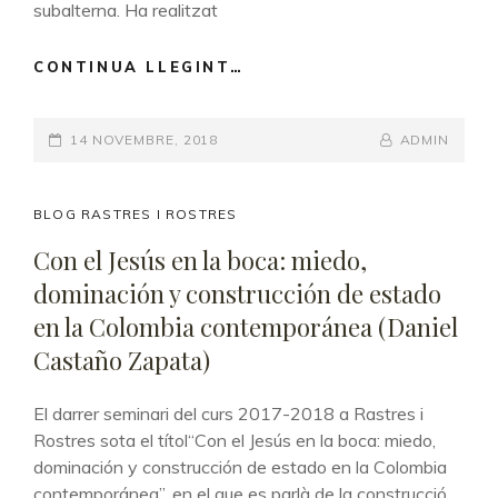
subalterna. Ha realitzat
CONTINUA LLEGINT…
1939-
2019:
80
POSTED-
14 NOVEMBRE, 2018
ANYS
BY
BYLINE
ADMIN
DE
ON
LINE
L’ESPOLI
DOCUMENTAL
CAT
BLOG RASTRES I ROSTRES
DEL
LINKS
Con el Jesús en la boca: miedo,
FRANQUISME
dominación y construcción de estado
A
BARCELONA”
en la Colombia contemporánea (Daniel
(NEUS
Castaño Zapata)
MORAN)
El darrer seminari del curs 2017-2018 a Rastres i
Rostres sota el títol“Con el Jesús en la boca: miedo,
dominación y construcción de estado en la Colombia
contemporánea”, en el que es parlà de la construcció