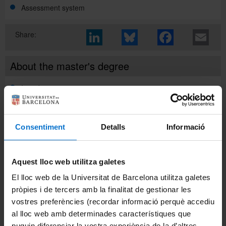
Assessment system
Català
Share:
About the master's degree
Español
Introduction
UB Directory
Objectives and competences
Consentiment
Detalls
Informació
Admission and pre-enrolment
Course curriculum
Recommended applicant profile and admission
Aquest lloc web utilitza galetes
requirements
El lloc web de la Universitat de Barcelona utilitza galetes
Placements
Course curriculum
Pre-enrolment
pròpies i de tercers amb la finalitat de gestionar les
vostres preferències (recordar informació perquè accediu
Teaching methodology and assessment system
Credit recognition
Admission list
al lloc web amb determinades característiques que
Organization and teaching methodology
puguin diferenciar la vostra experiència de la d’altres