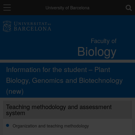
Navigation
toolb
University of Barcelona
The Faculty
Faculty of
Biology
Studies
Information for the student – Plant
Research and innovation
Biology, Genomics and Biotechnology
(new)
Services
Teaching methodology and assessment
Social actions
system
Organization and teaching methodology
Directory