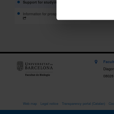
Support for studying
Information for prospective students
Facult
Diagon
08028
Web map
Legal notice
Transparency portal (Catalan)
Coo