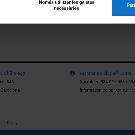
Només utilitzar les galetes
Perm
necessàries
y of Biology
secretaria-biologia@ub.edu
al, 643
Secretary: 934 021 086 / 93
 Barcelona
Information point: 934 021 4
kie Policy