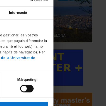
Informació
LIVING IN BARCELONA
 de gestionar les vostres
ues que puguin diferenciar la
tueu amb el lloc web) i amb
es hàbits de navegació). Per
 de la Universitat de
Màrqueting
University master's
degrees