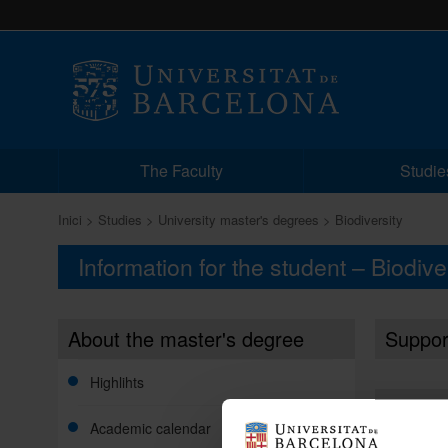
The Faculty
Studie
Inici
Studies
University master's degrees
Biodiversity
Information for the student – Biodive
About the master's degree
Suppor
Highlihts
Share:
Academic calendar