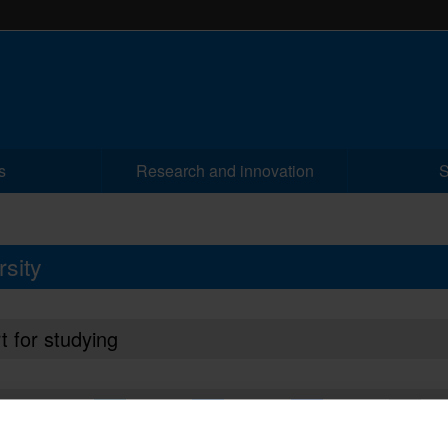
s
Research and innovation
S
rsity
t for studying