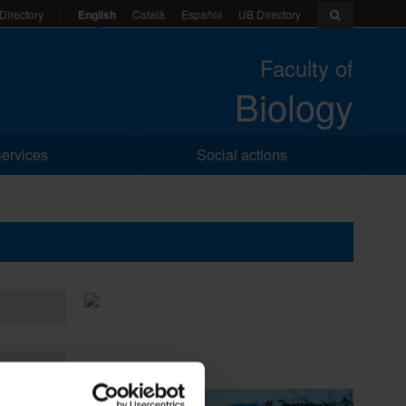
English
Català
Español
UB Directory
Directory
Faculty of
Biology
ervices
Social actions