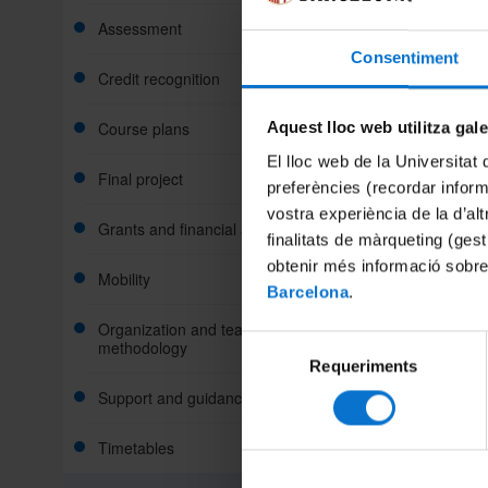
Assessment
Consentiment
Credit recognition
Course plans
Aquest lloc web utilitza gal
El lloc web de la Universitat 
Final project
preferències (recordar infor
vostra experiència de la d’al
Grants and financial aid
finalitats de màrqueting (gest
obtenir més informació sobre
Mobility
Barcelona
.
Organization and teaching
Selecció
methodology
Requeriments
de
consentiment
Support and guidance
Timetables