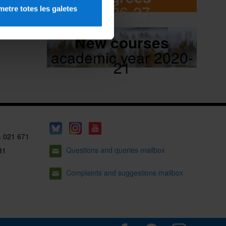
2026-27
etre totes les galetes
New courses
academic year 2020-
21
4 021 671
Questions and queries mailbox
31
Complaints and suggestions mailbox