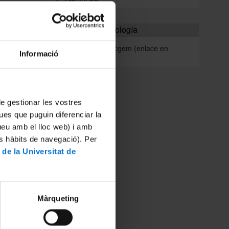
Escuela de Gemología
www.ub.edu/escgem (enlace en
Informació
catalán)
 de gestionar les vostres
ues que puguin diferenciar la
tueu amb el lloc web) i amb
es hàbits de navegació). Per
 de la Universitat de
Màrqueting