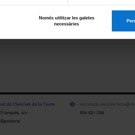
Només utilitzar les galetes
Perm
necessàries
ad de Ciencias de la Tierra
secretaria.ciencies.terra@u
i Franqués, s/n
934 021 336
 Barcelona