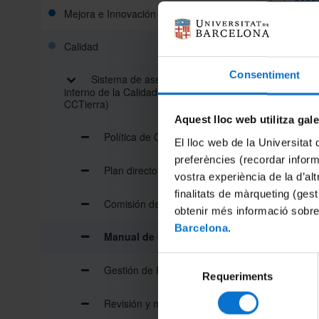
Junio 2025
Mejora e Innovación docente
Histórico d
Calidad
Manual de C
Consentiment
Sistema de aseguramiento
interno de la Calidad (SAIQU-
CCTierra)
Aquest lloc web utilitza gal
Política de Calidad
Compart
El lloc web de la Universitat 
preferències (recordar infor
Plan director de la Facultad
vostra experiència de la d’al
finalitats de màrqueting (gest
Comisión de Calidad
obtenir més informació sobre
Barcelona
.
Manual de Calidad
Selecció
Gestión de Procesos del SAIQU
Requeriments
de
consentiment
Revisión y mejora