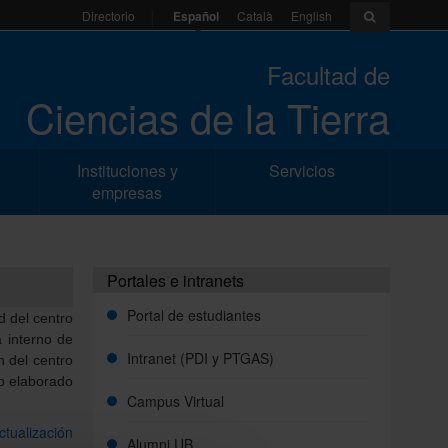
Español
Català
English
Directorio
Facultad de
Ciencias de la Tierra
Instituciones y
Servicios
empresas
Portales e intranets
Portal de estudiantes
d del centro
 interno de
Intranet (PDI y PTGAS)
n del centro
do elaborado
Campus Virtual
ctualización
Alumni UB