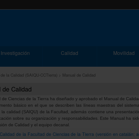
Investigación
Calidad
Movilidad
 de la Calidad (SAIQU-CCTierra)
Manual de Calidad
 de Calidad
 de Ciencias de la Tierra ha diseñado y aprobado el Manual de Calida
ento básico en el que se describen las líneas maestras del sistema
 la calidad (SAIQU) de la Facultad, además contiene una presentació
cación sobre su organización y responsabilidades. Este Manual ha si
sión de Calidad y el equipo decanal.
alidad de la Facultad de Ciencias de la Tierra (versión en catalán; a