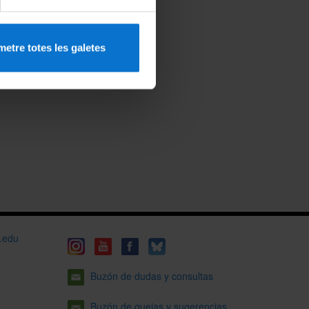
etre totes les galetes
b.edu
Buzón de dudas y consultas
Buzón de quejas y sugerencias