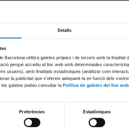
)
el Manual de Calidad del centro
alidad de la Facultad de Ciencias de la Tierra
(versión en catalán).
Detalls
etes
ir:
de Barcelona utilitza galetes pròpies i de tercers amb la finalitat
mació perquè accediu al lloc web amb determinades característiq
tres usuaris), amb finalitats estadístiques (analitzar com interac
ionar la publicitat que s’ofereix adequant-la en funció dels vostr
 les galetes podeu consultar la
Política de galetes del lloc web
Preferències
Estadístiques