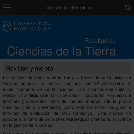
Navegación
toolb
Universidad de Barcelona
La Facultad
Facultad de
Ciencias de la Tierra
Estudios
Revisión y mejora
Investigación
La Facultad de Ciencias de la Tierra, a través de su Comisión de
Calidad, impulsa la mejora continua del SAIQU-CCTerra y,
Calidad
específicamente, de sus titulaciones. Para alcanzar este objetivo,
realiza un análisis sistemático de datos, indicadores, encuestas e
informes provenientes tanto de fuentes internas (de la propia
Facultad y de la Universidad) como externas (como las guías e
Movilidad
informes de evaluación de AQU Catalunya). Este análisis da
soporte a la toma de decisiones estratégicas orientadas al avance
en la gestión de la calidad.
Instituciones y empresas
Como resultado de este proceso, la Facultad elabora anualmente