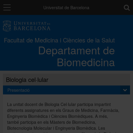
Navegació
toolb
Universitat de Barcelona
El Departament
Facultat de Medicina i Ciències de la Salut
Departament de
Unitats docents
Biomedicina
Recerca
Biologia cel·lular
Estudis
Presentació
La unitat docent de Biologia Cel·lular participa impartint
Gestió interna
diferents assignatures en els Graus de Medicina, Farmàcia,
Enginyeria Biomèdica i Ciències Biomèdiques. A més,
també participa en els Màsters de Biomedicina,
Biotecnologia Molecular i Enginyeria Biomèdica. Les
Directori