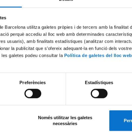
etes
lty of Earth Sciences and its departments offer a range of services an
de Barcelona utilitza galetes pròpies i de tercers amb la finalitat
es to support study, teaching and research, enabling the university comm
mació perquè accediu al lloc web amb determinades característiq
rnal companies and institutions to carry out their academic and resear
tres usuaris), amb finalitats estadístiques (analitzar com interac
s in the best possible conditions.
ionar la publicitat que s’ofereix adequant-la en funció dels vostr
lities include the 3D computer rooms, equipped for the needs of studen
 les galetes podeu consultar la
Política de galetes del lloc web
 staff and administrative staff, and the library, whose renowned collecti
 crucial
bibliographic support
for the Faculty's teaching and research
es. Specific research facilities include the
Thin-Section Service
, the 
anner Laboratory (
CORELAB
), the Geological Process Simulation Labo
O
), the
Ultra-clean room LIRA
,
the Sedimentology Laboratory and t
Preferències
Estadístiques
Laboratory.
Només utilitzar les galetes
Perm
necessàries