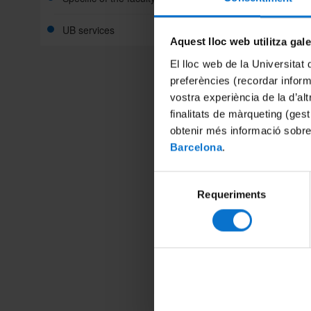
UB services
Aquest lloc web utilitza gal
The Facu
El lloc web de la Universitat 
faciliti
preferències (recordar infor
and exte
vostra experiència de la d’al
activitie
finalitats de màrqueting (gest
Key faci
obtenir més informació sobre
teaching
Barcelona
.
provides
programm
Core Sc
Selecció
(
SIMGE
Requeriments
de
Testing 
consentiment
Share: