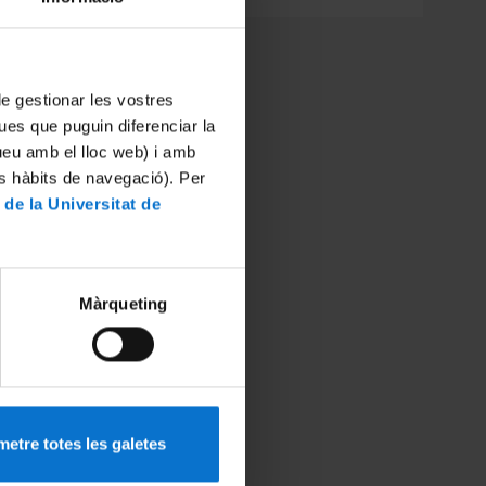
d
 de gestionar les vostres
unity
ues que puguin diferenciar la
ch
tueu amb el lloc web) i amb
es hàbits de navegació). Per
ts,
 de la Universitat de
on
XRF
ratory
he Gem
Màrqueting
etre totes les galetes