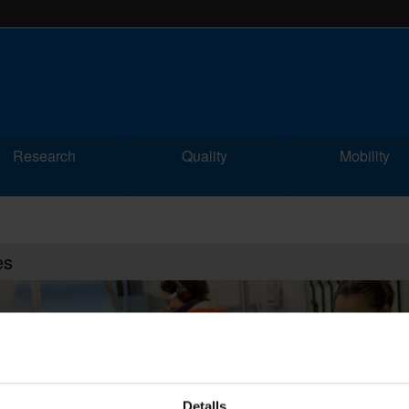
Research
Quality
Mobility
es
Detalls