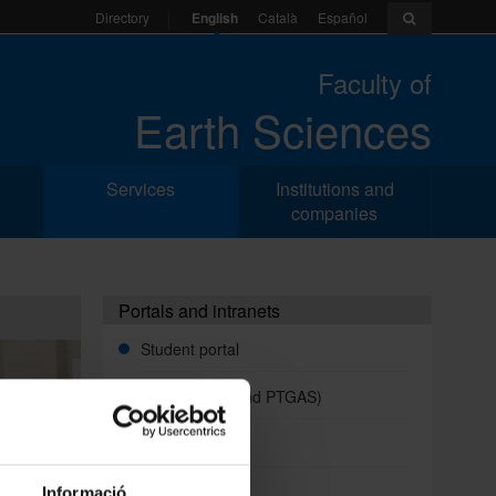
English
Català
Español
Directory
Faculty of
Earth Sciences
Services
Institutions and
companies
Portals and intranets
Student portal
Intranet (PDI and PTGAS)
Campus Virtual
Alumni UB
Informació