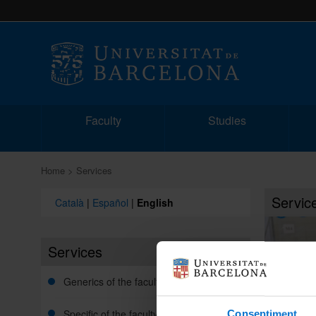
Faculty
Studies
Home
Services
Servic
Català
|
Español
|
English
Services
Generics of the faculty
Specific of the faculty
Consentiment