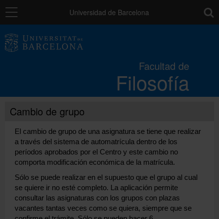
Navegación
toolb
Universidad de Barcelona
La Facultad
Facultad de
Filosofía
Estudios
Cambio de grupo
Investigación e innovación
El cambio de grupo de una asignatura se tiene que realizar
a través del sistema de automatrícula dentro de los
Servicios
períodos aprobados por el Centro y este cambio no
comporta modificación económica de la matrícula.
Sólo se puede realizar en el supuesto que el grupo al cual
Movilidad
se quiere ir no esté completo. La aplicación permite
consultar las asignaturas con los grupos con plazas
vacantes tantas veces como se quiera, siempre que se
Relaciones externas
confirme el trámite. Sólo se pueden hacer 6