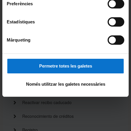
Inclusión en las listas de automatrícula
Preferències
Normativa de matrícula
Estadístiques
Permanencia
Màrqueting
Matrícula del TFG
Devoluciones económicas para el cambio de
matrícula, anulaciones o beca equidad
Permetre totes les galetes
Modificación de datos personales
Només utilitzar les galetes necessàries
Premios extraordinarios
Reactivar recibo caducado
Reconocimiento de créditos
Registro