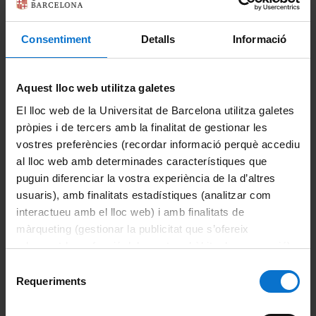
Convocatoria extraordinaria de final de estudios
Consentiment
Detalls
Informació
Documentos académicos
Matrícula
Aquest lloc web utilitza galetes
El lloc web de la Universitat de Barcelona utilitza galetes
Alumnos de nuevo acceso
pròpies i de tercers amb la finalitat de gestionar les
vostres preferències (recordar informació perquè accediu
Alumnos que continúan estudios de grado
al lloc web amb determinades característiques que
puguin diferenciar la vostra experiència de la d’altres
Anulación de matrícula
usuaris), amb finalitats estadístiques (analitzar com
interactueu amb el lloc web) i amb finalitats de
Cambio de grupo
màrqueting (gestionar la publicitat que s’ofereix
adequant-la en funció dels vostres hàbits de navegació).
Matrícula de más de 60 créditos y menos de 78
Per obtenir més informació sobre les galetes podeu
Selecció
consultar la
Política de galetes del lloc web de la
Requeriments
de
Modificación de matrícula
Universitat de Barcelona
.
consentiment