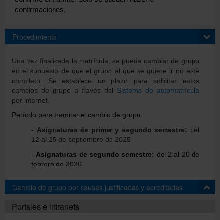
confirmaciones.
Directorio
Procedimiento
Una vez finalizada la matrícula, se puede cambiar de grupo
Català
en el supuesto de que el grupo al que se quiere ir no esté
completo. Se establece un plazo para solicitar estos
cambios de grupo a través del
Sistema de automatrícula
English
por internet.
Período para tramitar el cambio de grupo:
-
Asignaturas de primer y segundo semestre:
del
12 al 25 de septiembre de 2025
-
Asignaturas de segundo semestre:
del 2 al 20 de
febrero de 2026
Cambio de grupo por causas justificadas y acreditadas
Portales e intranets
El jefe de estudios estudiará las peticiones de cambio de