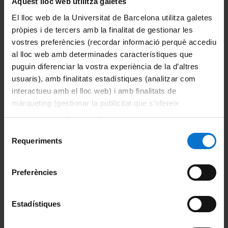
Aquest lloc web utilitza galetes
diciembre de 2026 (martes) 1 de mayo de 2027 (sábado) y
24 de junio de 2027 (jueves).
El lloc web de la Universitat de Barcelona utilitza galetes
pròpies i de tercers amb la finalitat de gestionar les
vostres preferències (recordar informació perquè accediu
Festivos de la Ciudad de Barcelona
al lloc web amb determinades característiques que
24 de septiembre de 2026 (jueves) y 17 de mayo de
puguin diferenciar la vostra experiència de la d’altres
2027 (lunes).
usuaris), amb finalitats estadístiques (analitzar com
interactueu amb el lloc web) i amb finalitats de
màrqueting (gestionar la publicitat que s’ofereix
Fiestas Institucionales
adequant-la en funció dels vostres hàbits de navegació).
19 de noviembre de 2026: Dia Mundial de la Filosofía
Per obtenir més informació sobre les galetes podeu
Selecció
23 de abril de 2027, Sant Jordi (día no lectivo)
consultar la
Política de galetes del lloc web de la
Requeriments
de
Universitat de Barcelona
.
consentiment
Preferències
Compartir:
Estadístiques