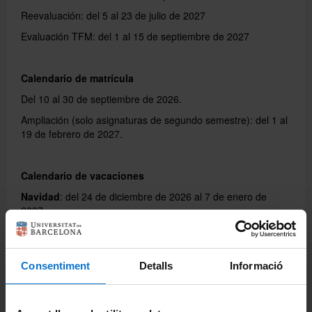
Reevaluación: del 5 al 23 de julio de 2027
Evaluación TFM: del 1 al 15 de septiembre de 2027
Calendario de matrícula
Del 10 al 30 de septiembre de 2026.
Ampliación (solo asignaturas de segundo semestre): del 1 al
19 de febrero de 2027.
Calendario de vacaciones
Navidad
: del 24 de diciembre de 2026 al 7 de enero de
2027
Semana Santa
: del 22 al 29 de marzo de 2027
Consentiment
Detalls
Informació
Días festivos
12 de octubre de 2026 (lunes); 1 de noviembre de
2026 (domingo); 6 de diciembre de 2026 (domingo); 8 de