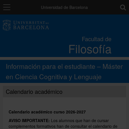
Navegación
toolb
Universidad de Barcelona
La Facultad
Facultad de
Filosofía
Estudios
Información para el estudiante – Máster
Investigación e innovación
en Ciencia Cognitiva y Lenguaje
Servicios
Calendario académico
Movilidad
Calendario académico curso 2026-2027
AVISO IMPORTANTE:
Los alumnos que han de cursar
Relaciones externas
complementos formativos han de consultar el calendario de