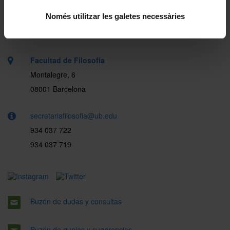
Només utilitzar les galetes necessàries
Facultad de Filosofía
Montalegre, 6
08001 Barcelona
secretariafilosofia@ub.edu
934 037 722
934 037 719
Buzón de dudas y consultas
Buzón de quejas y sugerencias