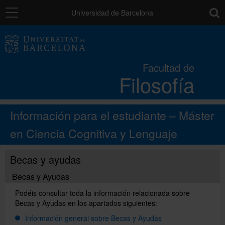
Navegación
toolb
Universidad de Barcelona
La Facultad
Facultad de
Filosofía
Estudios
Información para el estudiante – Máster
Investigación e innovación
en Ciencia Cognitiva y Lenguaje
Servicios
Becas y ayudas
Becas y Ayudas
Movilidad
Podéis consultar toda la información relacionada sobre
Becas y Ayudas en los apartados siguientes:
Información general sobre Becas y Ayudas
Relaciones externas