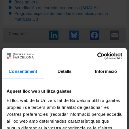
Beca general
.
Acreditación de carácter económico (AGAUR)
.
Programa especial de medidas económicas para la
Directorio
matrícula UB
Compartir:
Català
English
Consentiment
Detalls
Informació
Información del máster
Presentación
Aquest lloc web utilitza galetes
El lloc web de la Universitat de Barcelona utilitza galetes
Becas y ayudas
pròpies i de tercers amb la finalitat de gestionar les
vostres preferències (recordar informació perquè accediu
Calendario académico
al lloc web amb determinades característiques que
puguin diferenciar la vostra experiència de la d’altres
Evaluación