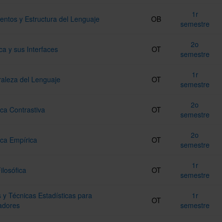
1r
ntos y Estructura del Lenguaje
OB
semestre
2o
a y sus Interfaces
OT
semestre
1r
raleza del Lenguaje
OT
semestre
2o
ica Contrastiva
OT
semestre
2o
ica Empírica
OT
semestre
1r
ilosófica
OT
semestre
 y Técnicas Estadísticas para
1r
OT
gadores
semestre