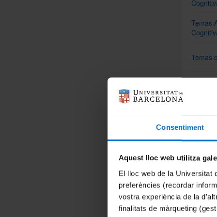
Cognitiv
Temas A
Cognitiv
Temas d
Temas d
Temas e
Consentiment
Temas e
Aquest lloc web utilitza gal
El lloc web de la Universitat 
Trabajo 
preferències (recordar infor
vostra experiència de la d’al
Variació
finalitats de màrqueting (gest