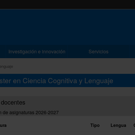
Investigación e innovación
Servicios
Lenguaje
ster en Ciencia Cognitiva y Lenguaje
 docentes
n de asignaturas 2026-2027
ura
Tipo
Lengua