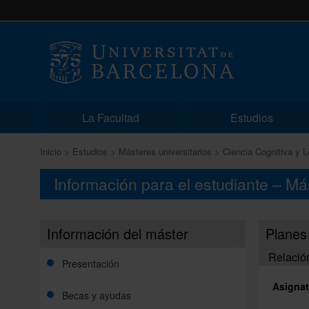
La Facultad
Estudios
Inicio
Estudios
Másteres universitarios
Ciencia Cognitiva y 
Información para el estudiante – Má
Información del máster
Planes
Relació
Presentación
Asignat
Becas y ayudas