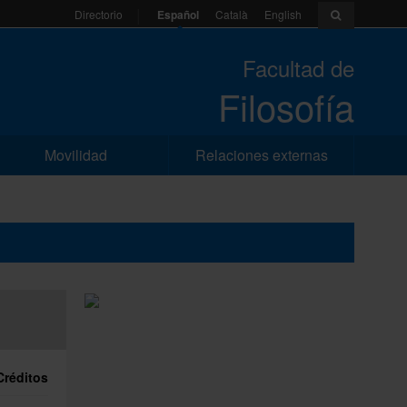
Español
Català
English
Directorio
Facultad de
Filosofía
Movilidad
Relaciones externas
Créditos