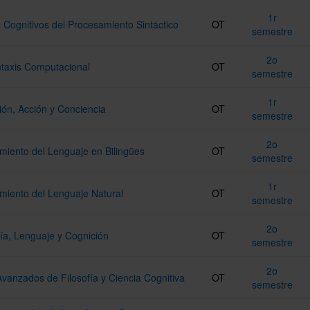
1r
Cognitivos del Procesamiento Sintáctico
OT
semestre
2o
ntaxis Computacional
OT
semestre
1r
ión, Acción y Conciencia
OT
semestre
2o
miento del Lenguaje en Bilingües
OT
semestre
1r
miento del Lenguaje Natural
OT
semestre
2o
ía, Lenguaje y Cognición
OT
semestre
2o
vanzados de Filosofía y Ciencia Cognitiva
OT
semestre