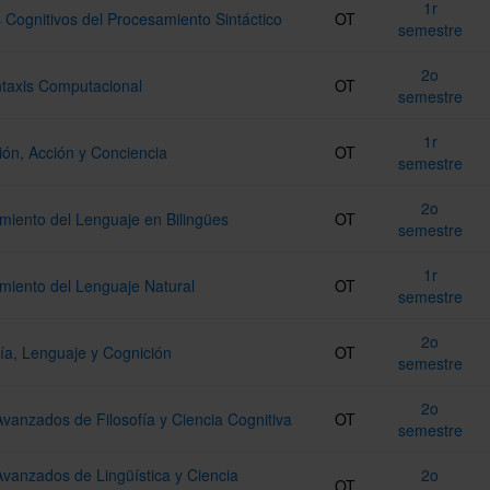
1r
Cognitivos del Procesamiento Sintáctico
OT
semestre
2o
ntaxis Computacional
OT
semestre
1r
ión, Acción y Conciencia
OT
semestre
2o
miento del Lenguaje en Bilingües
OT
semestre
1r
miento del Lenguaje Natural
OT
semestre
2o
ía, Lenguaje y Cognición
OT
semestre
2o
vanzados de Filosofía y Ciencia Cognitiva
OT
semestre
vanzados de Lingüística y Ciencia
2o
OT