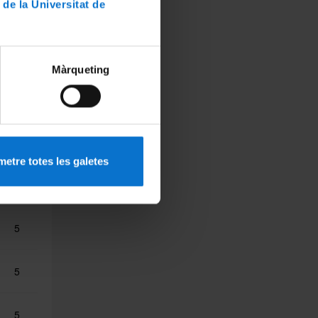
 de la Universitat de
5
Màrqueting
5
5
etre totes les galetes
5
5
5
5