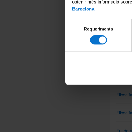
obtenir més informació sobre
Especia
Barcelona
.
Aplicaci
Selecció
Lingüíst
Requeriments
de
consentiment
Arquitec
Cuestio
Desarrol
Filosofí
Filosofí
Fundamen