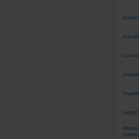
Fundame
Gramátic
La Natu
Lingüíst
Lingüíst
Lógica F
Métodos
Investi