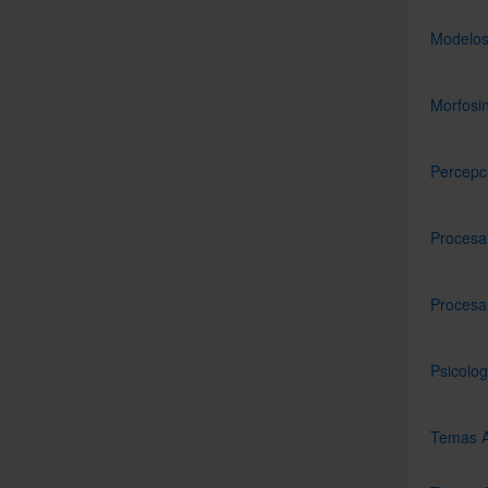
Modelos 
Morfosi
Percepc
Procesa
Procesa
Psicolog
Temas A