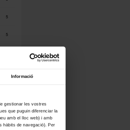
5
5
5
5
Informació
5
 de gestionar les vostres
15
ues que puguin diferenciar la
tueu amb el lloc web) i amb
5
es hàbits de navegació). Per