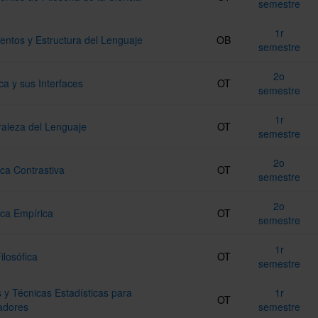
semestre
1r
ntos y Estructura del Lenguaje
OB
semestre
2o
a y sus Interfaces
OT
semestre
1r
raleza del Lenguaje
OT
semestre
2o
ica Contrastiva
OT
semestre
2o
ica Empírica
OT
semestre
1r
ilosófica
OT
semestre
 y Técnicas Estadísticas para
1r
OT
gadores
semestre