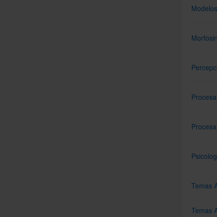
Modelos 
Morfosi
Percepc
Procesa
Procesa
Psicolog
Temas A
Temas A