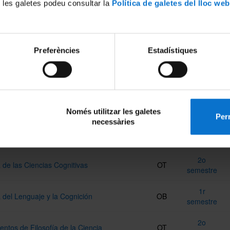
 les galetes podeu consultar la
Política de galetes del lloc web
lidad: Modelos Cognitivos de Procesamiento del Lenguaje
ones Interdisciplinares de Conceptos
1r
OT
icos
semestre
Preferències
Estadístiques
1r
tura Mental y Procesos Básicos
OB
semestre
2o
nes de Semántica Léxica
OT
semestre
Només utilitzar les galetes
Perm
necessàries
1r
lo del Habla, el Lenguaje y la Cognición
OT
semestre
2o
a de las Ciencias Cognitivas
OT
semestre
1r
a del Lenguaje y la Cognición
OB
semestre
2o
tos de Filosofía de la Ciencia
OT