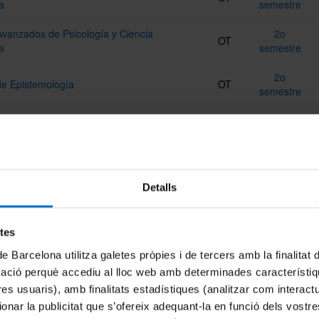
a
semestre
vanzados de Psicología y Ciencia
2o
OT
a
semestre
2o
e Epistemología
OT
semestre
2o
e Filosofía de la Mente
OT
semestre
1r
n Ontología
OT
semestre
Detalls
1r
n Semántica y Pragmática
OT
semestre
etes
2o
de Barcelona utilitza galetes pròpies i de tercers amb la finalitat
Final de Máster
OB
semestre
mació perquè accediu al lloc web amb determinades característiq
tres usuaris), amb finalitats estadístiques (analitzar com interac
1r
n Lingüística
OT
ionar la publicitat que s’ofereix adequant-la en funció dels vostr
semestre