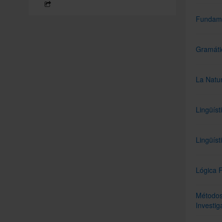
Fundame
Gramátic
La Natu
Lingüíst
Lingüíst
Lógica F
Métodos
Investi