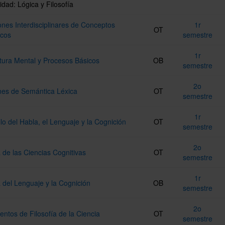
idad: Lógica y Filosofía
ones Interdisciplinares de Conceptos
1r
OT
icos
semestre
1r
tura Mental y Procesos Básicos
OB
semestre
2o
nes de Semántica Léxica
OT
semestre
1r
lo del Habla, el Lenguaje y la Cognición
OT
semestre
2o
a de las Ciencias Cognitivas
OT
semestre
1r
a del Lenguaje y la Cognición
OB
semestre
2o
tos de Filosofía de la Ciencia
OT
semestre