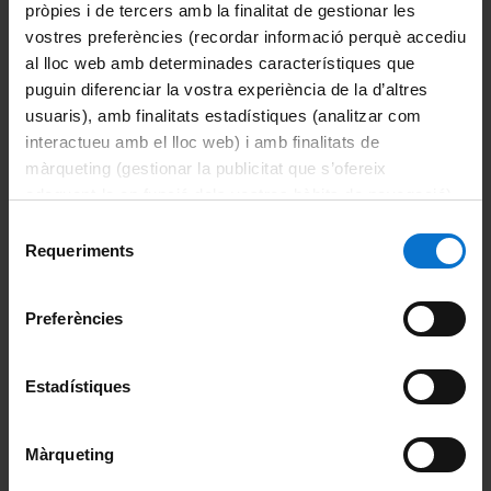
pròpies i de tercers amb la finalitat de gestionar les
Document de compromís
vostres preferències (recordar informació perquè accediu
al lloc web amb determinades característiques que
Sol·licitud de modificació de director/tutor
puguin diferenciar la vostra experiència de la d’altres
usuaris), amb finalitats estadístiques (analitzar com
Sol·licitud de pròrroga
interactueu amb el lloc web) i amb finalitats de
màrqueting (gestionar la publicitat que s’ofereix
Sol·licitud de baixa temporal
adequant-la en funció dels vostres hàbits de navegació).
Per obtenir més informació sobre les galetes podeu
Selecció
Inscripció i avaluació anual del Pla de recerca
consultar la
Política de galetes del lloc web de la
Requeriments
de
Universitat de Barcelona
.
consentiment
Sol·licitud de modificació del règim de dedicació
Preferències
Dipòsit i defensa de la tesi doctoral
Sol·licitud títol de doctor
Estadístiques
Estada de recerca i menció internacional
Màrqueting
Recuperació de l'identificador i la contrasenya