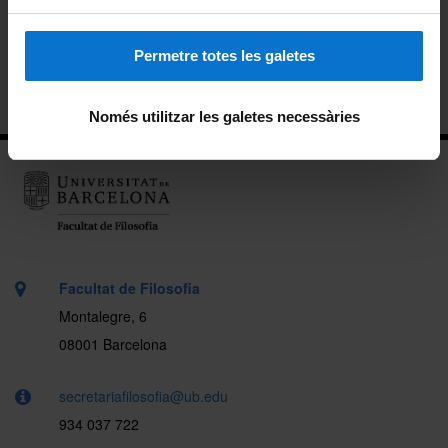
Cursos superiors universitaris
Permetre totes les galetes
Cita prèvia
Només utilitzar les galetes necessàries
Facultat de Filosofia
Montalegre, 6
08001 Barcelona
secretariafilosofia@ub.edu
934 037 722