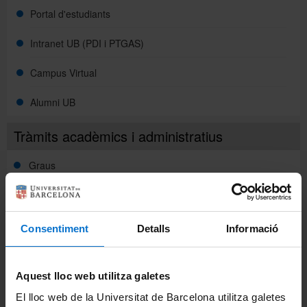
Portal d'estudiants
Directori
Intranet UB (PDI i PTGAS)
Campus Virtual
Español
Alumni UB
Tràmits acadèmics i administratius
English
Graus
Màsters universitaris
Doctorats
Consentiment
Detalls
Informació
Admissió i Accés
Aquest lloc web utilitza galetes
Matrícula
El lloc web de la Universitat de Barcelona utilitza galetes