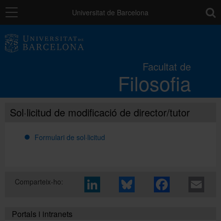
Navegació
toolb
Universitat de Barcelona
La Facultat
Facultat de
Filosofia
Estudis
Sol·licitud de modificació de director/tutor
Recerca i innovació
Formulari de sol·licitud
Serveis
Mobilitat
Comparteix-ho:
Portals i intranets
Relacions externes