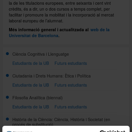
la de les titulacions europees, entre seixanta i cent vint
crèdits, és a dir, un o dos cursos a temps complet, per
facilitar i promoure la mobilitat i la incorporació al mercat
Directori
laboral europeu de l’alumnat.
Més informació general i actualitzada al
web de la
Universitat de Barcelona
.
Español
Ciència Cognitiva i Llenguatge
English
Estudiants de la UB
Futurs estudiants
Ciutadania i Drets Humans: Ètica i Política
Estudiants de la UB
Futurs estudiants
Filosofia Analítica
(biennal)
Estudiants de la UB
Futurs estudiants
Història de la Ciència: Ciència, Història i Societat
(en
procés de substitució)