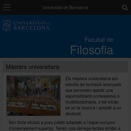
Navegació
toolb
Universitat de Barcelona
La Facultat
Facultat de
Filosofia
Estudis
Màsters universitaris
Recerca i innovació
Els màsters universitaris són
estudis de formació avançada
Serveis
que permeten assolir una
especialització professional o
multidisciplinària, o bé iniciar-
Mobilitat
se en la recerca i accedir a un
doctorat.
Són títols oficials a preu públic adaptats a l’espai europeu
Relacions externes
d’ensenyament superior. Tenen una càrrega lectiva similar a