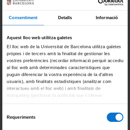
Estudiants de la UB
Historia de la Ciència: Història, Patrimoni i Comunicació
Consentiment
Detalls
Informació
Científica
(nou)
Estudiants de la UB
Futurs estudiants
Aquest lloc web utilitza galetes
Lògica Pura i Aplicada
(biennal)
El lloc web de la Universitat de Barcelona utilitza galetes
Estudiants de la UB
Futurs estudiants
pròpies i de tercers amb la finalitat de gestionar les
vostres preferències (recordar informació perquè accediu
Pensament Contemporani i Tradició Clàssica
al lloc web amb determinades característiques que
Estudiants de la UB
Futurs estudiants
puguin diferenciar la vostra experiència de la d’altres
usuaris), amb finalitats estadístiques (analitzar com
Comparteix-ho:
interactueu amb el lloc web) i amb finalitats de
màrqueting (gestionar la publicitat que s’ofereix
adequant-la en funció dels vostres hàbits de navegació).
Portals i intranets
Per obtenir més informació sobre les galetes podeu
Selecció
Portal d'estudiants
consultar la
Política de galetes del lloc web de la
Requeriments
de
Universitat de Barcelona
.
consentiment
Intranet UB (PDI i PTGAS)