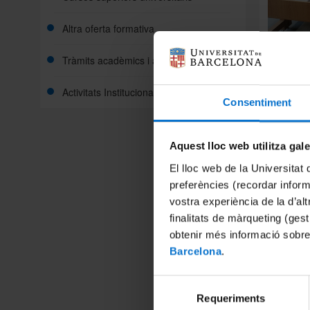
Altra oferta formativa
temps co
Tràmits acadèmics i administratius
europeu
Més inf
Activitats Institucionals
Consentiment
Ciènci
Aquest lloc web utilitza gal
Estudi
El lloc web de la Universitat 
preferències (recordar infor
Ciutad
vostra experiència de la d’al
Estudi
finalitats de màrqueting (gest
obtenir més informació sobre
Filoso
Barcelona
.
Estudi
Selecció
Històr
Requeriments
de