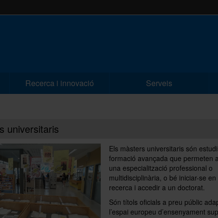
Recerca i innovació
Serveis
 universitaris
Els màsters universitaris són estud
formació avançada que permeten a
una especialització professional o
multidisciplinària, o bé iniciar-se en 
recerca i accedir a un doctorat.
Són títols oficials a preu públic ada
l’espai europeu d’ensenyament sup