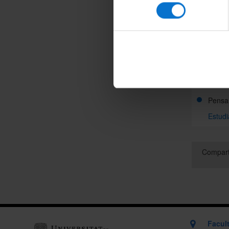
Estudi
consentiment
Histor
Estudi
Lògica
Estudi
Pensam
Estudi
Compart
Facult