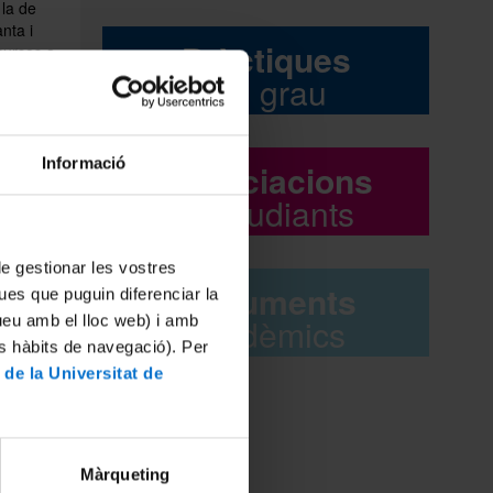
 la de
nta i
Pràctiques
 cursos a
boral
del grau
na
.
Informació
Associacions
d'estudiants
 de gestionar les vostres
Documents
ues que puguin diferenciar la
acadèmics
tueu amb el lloc web) i amb
es hàbits de navegació). Per
 de la Universitat de
Màrqueting