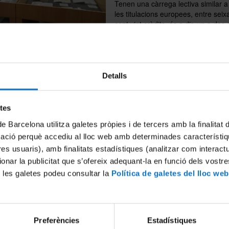
Tenen una càrrega lectiva similar a
les titulacions europees, entre seixa
cent vint crèdits, és a dir, un o dos
mplet, per facilitar i promoure la mobilitat i la incorporació al mercat la
 de l’alumnat.
ormació general i actualitzada al
web de la Universitat de Barcelo
Detalls
a Cognitiva i Llenguatge
etes
ants de la UB
Futurs estudiants
de Barcelona utilitza galetes pròpies i de tercers amb la finalitat
mació perquè accediu al lloc web amb determinades característiq
ania i Drets Humans: Ètica i Política
tres usuaris), amb finalitats estadístiques (analitzar com interac
ants de la UB
Futurs estudiants
ionar la publicitat que s’ofereix adequant-la en funció dels vostr
 les galetes podeu consultar la
Política de galetes del lloc web
fia Analítica
(biennal)
ants de la UB
Futurs estudiants
ia de la Ciència: Ciència, Història i Societat
(en procés de substitució)
Preferències
Estadístiques