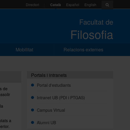
Català
Español
English
Directori
Facultat de
Filosofia
Mobilitat
Relacions externes
Portals i intranets
Portal d'estudiants
is de
ssolir
Intranet UB (PDI i PTGAS)
la
Campus Virtual
ptats a
Alumni UB
erior.