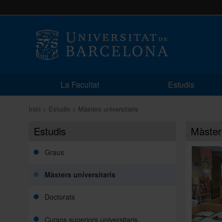
La Facultat
Estudis
Inici
Estudis
Màsters universitaris
Estudis
Màsters
Graus
Màsters universitaris
Doctorats
Cursos superiors universitaris