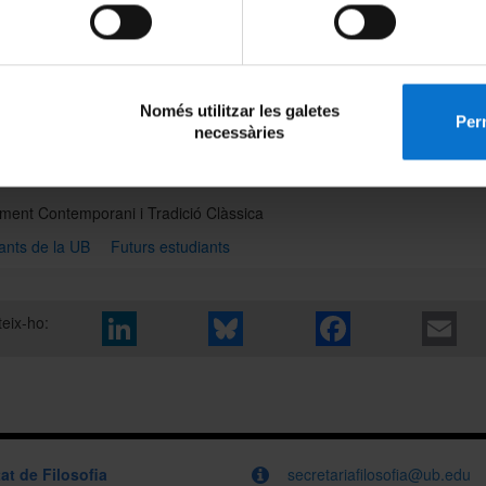
ants de la UB
ia de la Ciència: Història, Patrimoni i Comunicació Científica
(nou)
ants de la UB
Futurs estudiants
Només utilitzar les galetes
Perm
 Pura i Aplicada
(biennal)
necessàries
ants de la UB
Futurs estudiants
ent Contemporani i Tradició Clàssica
ants de la UB
Futurs estudiants
eix-ho:
at de Filosofia
secretariafilosofia@ub.edu