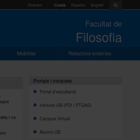
Català
Español
English
Directori
Facultat de
Filosofia
Mobilitat
Relacions externes
Portals i intranets
Portal d'estudiants
a
ament
Intranet UB (PDI i PTGAS)
dits i no
Campus Virtual
Alumni UB
ent