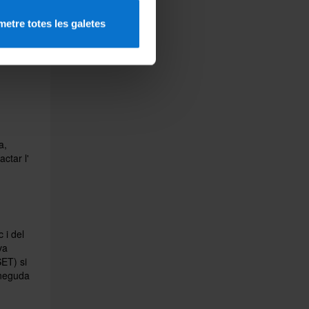
ió d’un
etre totes les galetes
ent el
a,
ctar l'
 i del
va
SET) si
oneguda