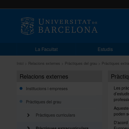
La Facultat
Estudis
Inici
Relacions externes
Pràctiques del grau
Pràctiques extra
Relacions externes
Pràctiq
Les pràc
Institucions i empreses
d’estudi
professi
Pràctiques del grau
Aquestes
poden se
Pràctiques curriculars
D'acord 
Pràctiques extracurriculars
Europeu 