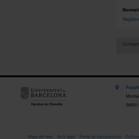
Normat
Reglamen
Compart
Facult
Montal
08001
Mapa del web
Avís legal
Portal de transparència
Polític