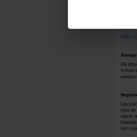
La reali
conveni i
La Secre
projecte
Vídeo c
Assegur
Els estu
inclosa 
assegur
Seguime
Les pràc
tutor de
vigent, 
l’estudi
com a pr