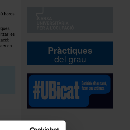
50 hores
tiques
itzar les
ació; i
lars en
Pràctiques
del grau