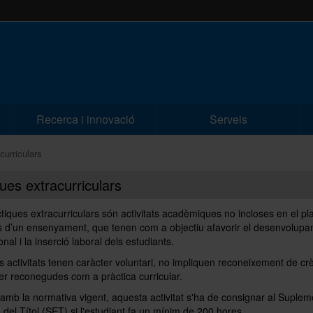
Recerca i innovació
Serveis
curriculars
ues extracurriculars
tiques extracurriculars són activitats acadèmiques no incloses en el pl
s d’un ensenyament, que tenen com a objectiu afavorir el desenvolup
onal i la inserció laboral dels estudiants.
 activitats tenen caràcter voluntari, no impliquen reconeixement de crè
r reconegudes com a pràctica curricular.
amb la normativa vigent, aquesta activitat s'ha de consignar al Suplem
del Títol (SET) si l'estudiant fa un mínim de 200 hores.