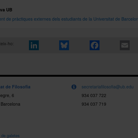
iva UB
t de pràctiques externes dels estudiants de la Universitat de Barcelo
eix-ho:
at de Filosofia
secretariafilosofia@ub.edu
egre, 6
934 037 722
 Barcelona
934 037 719
a de galetes