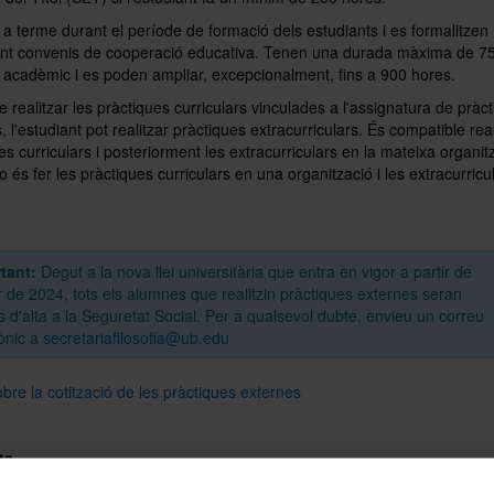
a terme durant el període de formació dels estudiants i es formalitzen
ant convenis de cooperació educativa. Tenen una durada màxima de 7
 acadèmic i es poden ampliar, excepcionalment, fins a 900 hores.
 realitzar les pràctiques curriculars vinculades a l'assignatura de pràc
, l'estudiant pot realitzar pràctiques extracurriculars. És compatible real
es curriculars i posteriorment les extracurriculars en la mateixa organitz
 és fer les pràctiques curriculars en una organització i les extracurricu
tant:
Degut a la nova llei universitària que entra en vigor a partir de
 de 2024, tots els alumnes que realitzin pràctiques externes seran
 d'alta a la Seguretat Social. Per a qualsevol dubte, envieu un correu
rònic a
secretariafilosofia@ub.edu
bre la cotització de les pràctiques externes
ts
lumne de l'ensenyament del grau de Filosofia