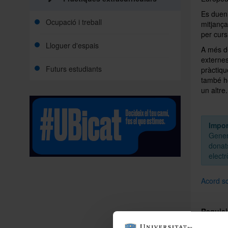
Es duen 
Ocupació i treball
mitjanç
per curs
Lloguer d'espais
A més de
externes
Futurs estudiants
pràctiqu
també ho
un altre.
Impor
Gener
donats
elect
Acord so
Requisi
Ser a