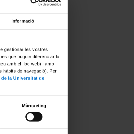
a
Informació
dir amb
 de gestionar les vostres
ues que puguin diferenciar la
tueu amb el lloc web) i amb
 José
a.
es hàbits de navegació). Per
 de la Universitat de
 signat
acte amb
 conveni
inació
Màrqueting
tudiant