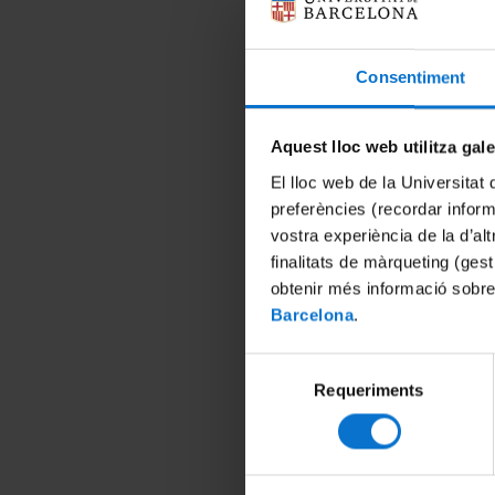
Haver
prein
No te
Consentiment
pràct
d'aut
els d
Aquest lloc web utilitza gal
No ha
El lloc web de la Universitat 
Inscrip
preferències (recordar infor
vostra experiència de la d’al
Si vols 
María S
finalitats de màrqueting (gest
obtenir més informació sobre
En el ca
Barcelona
.
conveni 
la Secre
de col·l
Selecció
de pràct
Requeriments
de
El períod
consentiment
Formalit