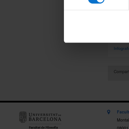
d'alta
a
secr
Acord so
Informac
https://
Infograf
Compart
Facult
Montal
08001