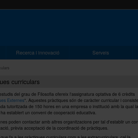
Recerca i innovació
Serveis
culars
ues curriculars
'estudis del grau de Filosofia ofereix l'assignatura optativa de 6 crèdits
ues Externes
". Aquestes pràctiques són de caràcter curricular i consist
da tutoritzada de 150 hores en una empresa o institució amb la qual l
 ha establert un conveni de cooperació educativa.
nes poden contactar amb altres organitzacions per tal d'establir un co
ració, prèvia acceptació de la coordinació de pràctiques.
 que fa a les pràctiques curriculars com a les extracurriculars, cal la