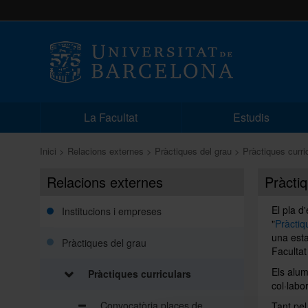
La Facultat
Estudis
Inici
Relacions externes
Pràctiques del grau
Pràctiques curri
Relacions externes
Pràctiq
El pla d
Institucions i empreses
"
Pràctiq
una esta
Pràctiques del grau
Facultat
Els alum
Pràctiques curriculars
col·labo
Convocatòria places de
Tant pel