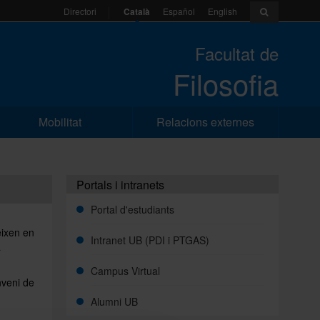
Català
Español
English
Directori
Facultat de
Filosofia
Mobilitat
Relacions externes
Portals i intranets
Portal d'estudiants
eixen en
Intranet UB (PDI i PTGAS)
a
Campus Virtual
nveni de
Alumni UB