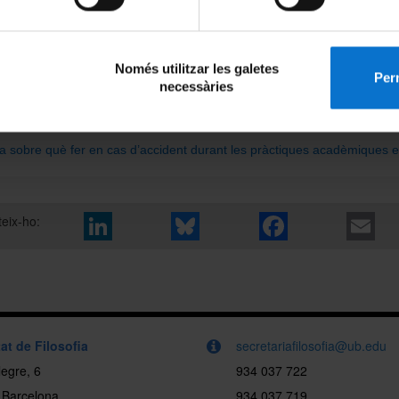
 a la Seguretat Social. Per a qualsevol dubte, envieu un correu electròn
etariafilosofia@ub.edu
bre la cotització de les pràctiques externes
Només utilitzar les galetes
Perm
necessàries
ió sobre el protocol d’accidents:
web.ub.edu/web/estudiants/w/protocol-actuacio-cas-accident
ia sobre què fer en cas d’accident durant les pràctiques acadèmiques e
eix-ho:
at de Filosofia
secretariafilosofia@ub.edu
egre, 6
934 037 722
 Barcelona
934 037 719