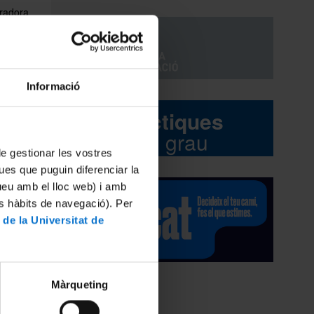
oradora
ntingut
a o
udi, el
Informació
- agost)
Pràctiques
 de
del grau
e la
 de gestionar les vostres
ues que puguin diferenciar la
'estada
tueu amb el lloc web) i amb
ció de
es hàbits de navegació). Per
 de la Universitat de
 Dr. José
Màrqueting
e
ats