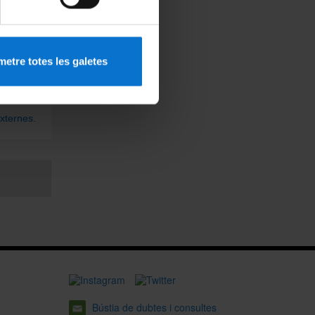
ic
etre totes les galetes
xternes.
Bústia de dubtes i consultes