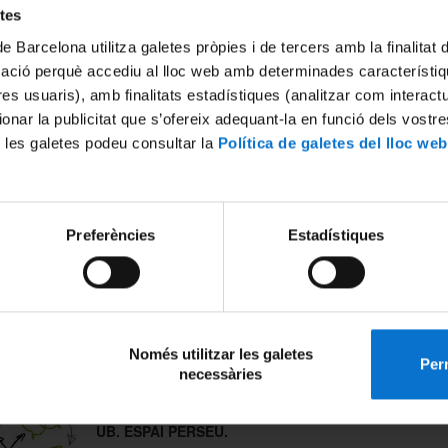
experiència inmersiva amb realitat virtual
etes
Notícia | Thu Feb 19 01:00:00 CET 2026
de Barcelona utilitza galetes pròpies i de tercers amb la finalitat
mació perquè accediu al lloc web amb determinades característiq
Formació de preparació d'oposicions internes: esca
tres usuaris), amb finalitats estadístiques (analitzar com interac
administrativa, subgrup C1 (2026)
ionar la publicitat que s’ofereix adequant-la en funció dels vostr
Notícia | Thu Jan 29 01:00:00 CET 2026
 les galetes podeu consultar la
Política de galetes del lloc web
estacats
Preferències
Estadístiques
MATERIAL DE FORMACIÓ PER A PROCESSOS SEL
Us informem que ja podeu trobar el material correspon
les sessions formatives per a la preparació de temaris 
processos selectius. A través del següent
link
, podeu tr
les corresponents a les diferents convocatòries dels da
anys. Recordem que aquests materials van ser elabora
Només utilitzar les galetes
d'acord amb la normativa vigent en el seu moment.
Perm
necessàries
Visualització de l' historial professional des del P
UB. ESPAI PERSEU.