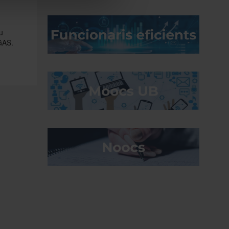
,
u
GAS.