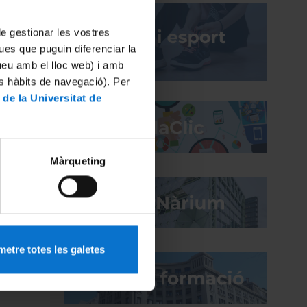
 de gestionar les vostres
ues que puguin diferenciar la
la
tueu amb el lloc web) i amb
es hàbits de navegació). Per
 de la Universitat de
Màrqueting
ECTIUS
ent a
en
obar
rrers
ts
etre totes les galetes
ORTAL