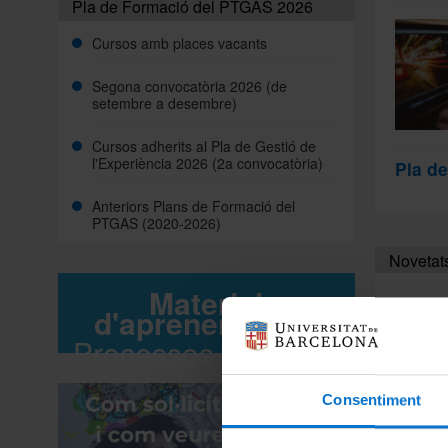
Pla de Formació del PTGAS 2026
Cursos amb places vacants
Segona convocatòria 2026 (de
setembre a desembre)
Cursos adherits al Pla de Gestió de
l'Experiència 2026 (2a convocatòria)
Pla d
Anteriors Plans de Formació del
PTGAS (2020-2026)
Novetat
Material
d'aprenentatge:
Processos selectius
Consentiment