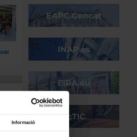
tual
s novetats
Informació
tat una