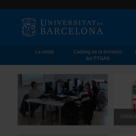
La unitat
Catàleg de la formació
del PTGAS
CATÀL