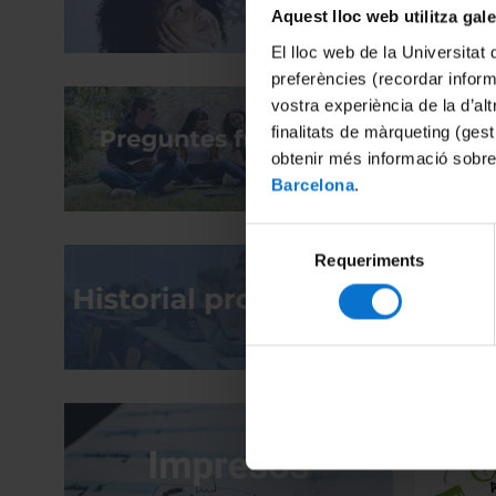
Aquest lloc web utilitza gal
El lloc web de la Universitat 
preferències (recordar infor
vostra experiència de la d’al
finalitats de màrqueting (gest
obtenir més informació sobre
Barcelona
.
llistat d
Selecció
Requeriments
de
consentiment