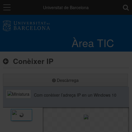
Navegació
toolb
Universitat de Barcelona
Entorn de treball
Àrea TIC
Núvol UB
Conèixer IP
Catàleg de serveis i tràmits
Descàrrega
Suport a la Docència
Com conèixer l’adreça IP en un Windows 10
Seguretat de les dades
PAU: necessites ajuda?