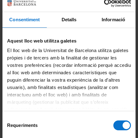
Si ets PTGAS/PDI/Personal extern:
Consentiment
Detalls
Informació
Portal de Gestió TIC UB
(opció recomanada)
93 402 16 87
pau@ub.edu
Aquest lloc web utilitza galetes
Horari d'atenció:
Tots els dies laborables
El lloc web de la Universitat de Barcelona utilitza galetes
Atenció in situ: de 8:00 a 15:00
pròpies i de tercers amb la finalitat de gestionar les
Atenció telefònica: de 8:00 a 21:00
vostres preferències (recordar informació perquè accediu
al lloc web amb determinades característiques que
puguin diferenciar la vostra experiència de la d’altres
Si ets estudiant:
usuaris), amb finalitats estadístiques (analitzar com
Servei d'Atenció a l'Estudiant (SAE)
interactueu amb el lloc web) i amb finalitats de
93 355 60 00
màrqueting (gestionar la publicitat que s’ofereix
Portal d'Estudiants
adequant-la en funció dels vostres hàbits de navegació).
Ajuda Portal d'Estudiants
Per obtenir més informació sobre les galetes podeu
Selecció
consultar la
Política de galetes del lloc web de la
Requeriments
de
Universitat de Barcelona
.
consentiment
Si ets antic alumne: