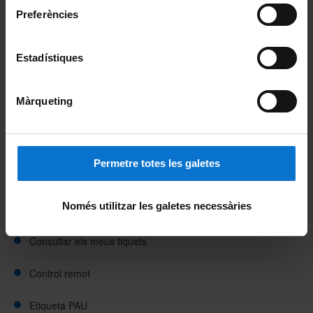
Preferències
Web Alumni
Estadístiques
Si ets personal jubilat:
Web Ateneu
Màrqueting
PAU: necessites ajuda?
Permetre totes les galetes
Demanar un servei / Obrir una sol·licitud
Només utilitzar les galetes necessàries
Obrir una incidència o avaria
Consultar els meus tiquets
Control remot
Etiqueta PAU