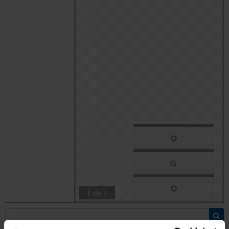
Sobre l'Àrea TIC
Directori
1
de
1