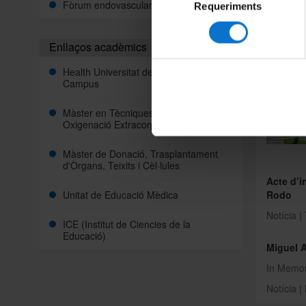
Fòrum endovascular
Requeriments
Alfo
de
consentiment
Enllaços acadèmics
Novetat
Health Universitat de Barcelona
Campus
Màster en Tècniques de Perfusió i
Oxigenació Extracorpòrea
Màster de Donació, Trasplantament
d'Òrgans, Teixits i Cèl·lules
Acte d’i
Unitat de Educació Mèdica
Rodo
Notícia 
ICE (Institut de Ciencies de la
Educació)
Miguel A
In Memo
Notícia 