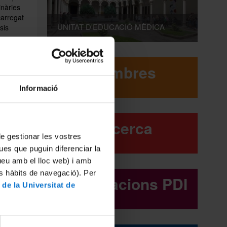
inàries
carregat
UNITAT D'EDUCACIÓ MÈDICA
sis
s
Membres
enen
ticipar
Informació
an de
t està
Recerca
a,
 de gestionar les vostres
ues que puguin diferenciar la
tueu amb el lloc web) i amb
es hàbits de navegació). Per
Acreditacions PDI
 de la Universitat de