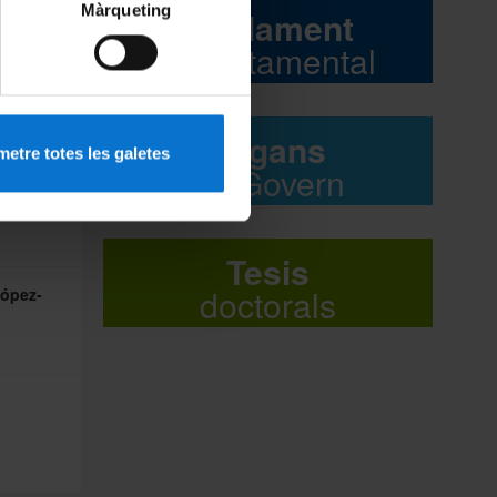
Màrqueting
Reglament
departamental
Òrgans
 novetats
etre totes les galetes
de Govern
Tesis
doctorals
López-