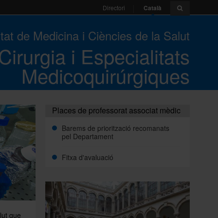
Català
Directori
tat de Medicina i Ciències de la Salut
irurgia i Especialitats
Medicoquirúrgiques
Places de professorat associat mèdic
Barems de priorització recomanats
pel Departament
Fitxa d'avaluació
lut que