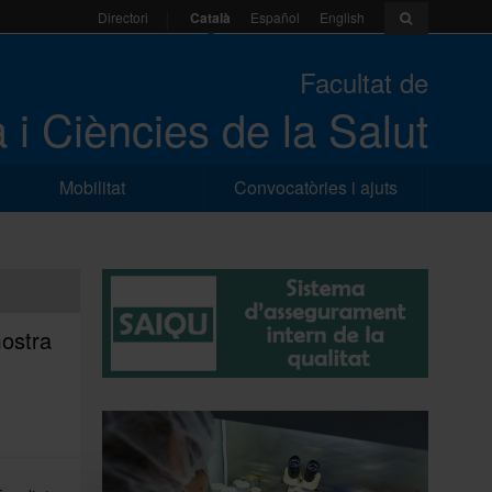
Català
Español
English
Directori
Facultat de
 i Ciències de la Salut
Mobilitat
Convocatòries i ajuts
mostra