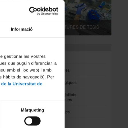
Facultat
inaugura
exèrcit
 través
uccions
DIPÒSITS I LECTURES DE TESIS
es, els
Informació
es seves
Departaments
les més
r curar
 de gestionar les vostres
Biomedicina
ues que puguin diferenciar la
tari de
Ciències Clíniques
tueu amb el lloc web) i amb
ions al
es hàbits de navegació). Per
 fins al
Ciències Fisiològiques
 de la Universitat de
Cirurgia i Especialitats
ó sobre
Medicoquirúrgiques
Màrqueting
Fonaments Clinics
Medicina