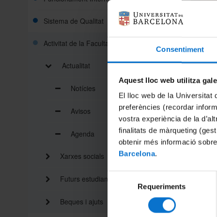
Sistema de Qualitat
Activitat de la Facultat
d’instr
Consentiment
instrume
Actualitat
Aquestes
Aquest lloc web utilitza gal
facetes:
Notícies
avançad
El lloc web de la Universitat 
migranye
preferències (recordar infor
Avisos
El 11 de
vostra experiència de la d’al
l'expos
finalitats de màrqueting (gest
Agenda
Valetudi
obtenir més informació sobre
6 de jun
Barcelona
.
Xarxes socials
Us anime
medicina
Selecció
Futurs estudiants
Requeriments
de
consentiment
Beques i ajuts