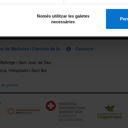
eix-ho:
Només utilitzar les galetes
Perm
x
necessàries
at de Medicina i Ciències de la
Contacte
, Bellvitge i Sant Joan de Déu
na, l'Hospitalet i Sant Boi
a de galetes