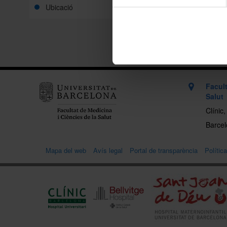
Compart
Ubicació
Imprimei
Facult
Salut
Clínic
Barcelo
Mapa del web
Avís legal
Portal de transparència
Polític