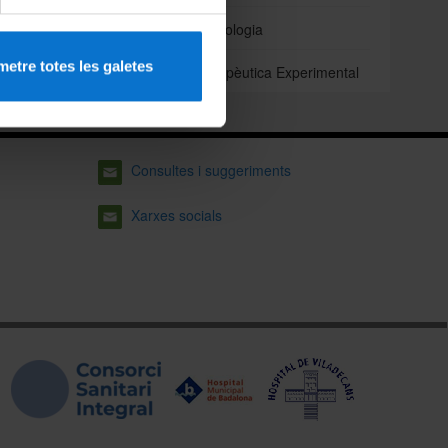
Odontoestomatologia
etre totes les galetes
Patologia i Terapèutica Experimental
Consultes i suggeriments
Xarxes socials