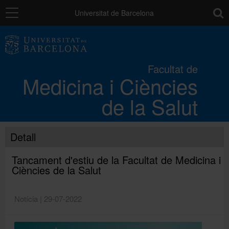
Navegació
toolb
Universitat de Barcelona
La Facultat
Facultat de
Medicina i Ciències
Els campus
de la Salut
Docència
Detall
Recerca
Tancament d'estiu de la Facultat de Medicina i
Ciències de la Salut
Mobilitat
Notícia | 29-07-2022
Convocatòries i ajuts