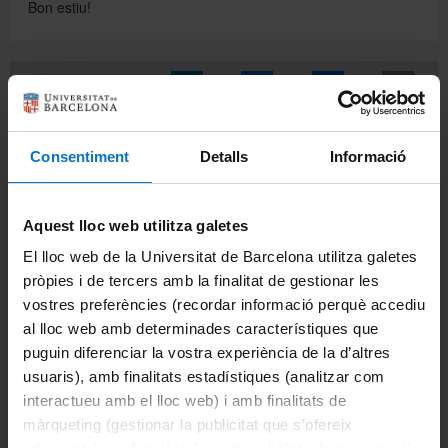
Bon estiu!
Comparteix-ho:
Imprimeix
Consentiment
Detalls
Informació
Departaments
Biomedicina
Aquest lloc web utilitza galetes
Ciències Clíniques
El lloc web de la Universitat de Barcelona utilitza galetes
pròpies i de tercers amb la finalitat de gestionar les
Ciències Fisiològiques
vostres preferències (recordar informació perquè accediu
al lloc web amb determinades característiques que
Cirurgia i Especialitats Medicoquirúrgiques
puguin diferenciar la vostra experiència de la d’altres
usuaris), amb finalitats estadístiques (analitzar com
Fonaments Clinics
interactueu amb el lloc web) i amb finalitats de
màrqueting (gestionar la publicitat que s’ofereix
Medicina