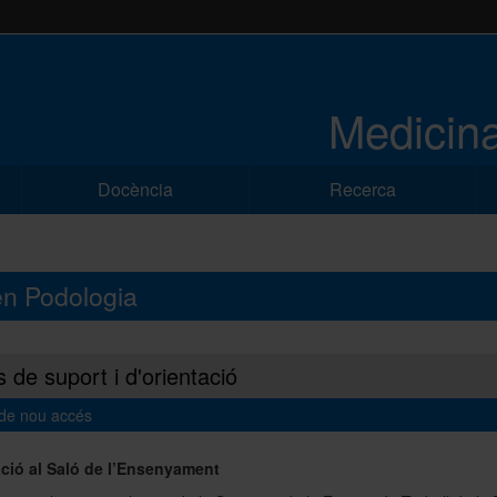
Medicina
Docència
Recerca
 en Podologia
 de suport i d'orientació
de nou accés
ació al Saló de l’Ensenyament