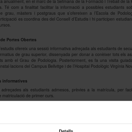
a anualment, en el marc de la Setmana de la Formació i Treball de la 
. Té com a finalitat facilitar la informació a possibles estudiants so
de grau, màsters i postgraus que s’ofereixen a l’Escola de Podolog
rticipació es coordina des del Consell d’Estudis i hi participen estudian
ursos.
de Portes Obertes
estudis ofereix una sessió informativa adreçada als estudiants de sec
formatius de grau superior, dissenyada per donar a conèixer tots els a
ats amb el Grau de Podologia. Posteriorment, es fa una visita guiad
instal·lacions del Campus Bellvitge i de l’Hospital Podològic Virgínia Nov
 informatives
 adreçades als estudiants admesos, prèvies a la matrícula, per facil
 matriculació de primer curs.
 d'acollida
benvinguda als estudiants de primer curs, que es realitza durant la 
de classe i en la qual intervenen les autoritats acadèmiques de l’Es
a i els representants dels diferents serveis del Campus i de la U
Detalls