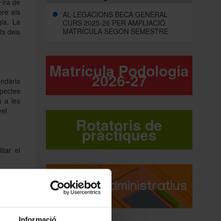
Fira de
bre els
AL·LEGACIONS BECA GENERAL
ia. La
CURS 2025-26 PER AMPLIACIÓ
MATRÍCULA SEGON SEMESTRE
ts dels
Matrícula Podologia
2026-27
undària
spectes
a a les
el.
Rotatoris de
pràctiques
itar el
primera
cola de
B, que
Informació