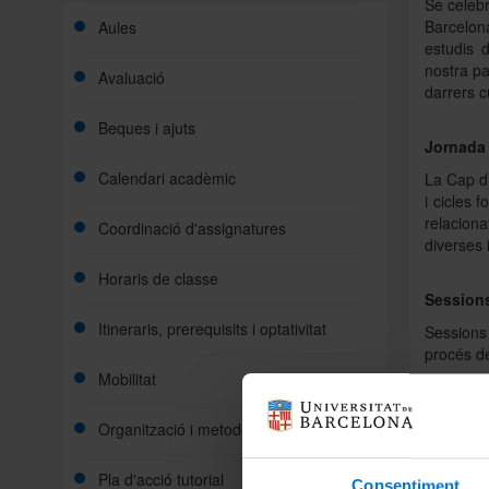
Se celebr
Barcelona
Aules
estudis 
nostra pa
Avaluació
darrers c
Beques i ajuts
Jornada 
Calendari acadèmic
La Cap d’
i cicles 
relacion
Coordinació d'assignatures
diverses 
Horaris de classe
Sessions
Itineraris, prerequisits i optativitat
Sessions
procés de
Mobilitat
Sessions
Organització i metodologia docent
Acte de 
setmana 
Pla d'acció tutorial
Podologi
Consentiment