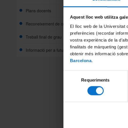
s’ofereix
Plans docents
Aquest lloc web utilitza gal
Alumnat 
Reconeixement de crèdits
El lloc web de la Universitat 
Sessió d
preferències (recordar infor
Treball final de grau
Compart
vostra experiència de la d’al
Sessió d
Campus i 
finalitats de màrqueting (gest
Informació per a futurs estudiants
obtenir més informació sobre
Barcelona
.
Sessió d
Sessió 
Selecció
l’assign
Requeriments
de
estudiant
consentiment
sobre ein