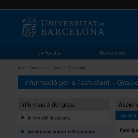
La Facultat
Els campus
Inici
Docència
Graus
Podologia
Informació per a l’estudiant – Grau
Informació del grau
Accions
Alumnat 
Informació destacada
Particip
Accions de suport i d'orientació