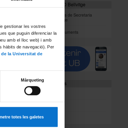
Cita Prèvia - SED Bellvitge
Tràmits generals de Secretaria
Campus Bellvitge
 de gestionar les vostres
Registre de documents
ues que puguin diferenciar la
tueu amb el lloc web) i amb
la, del
es hàbits de navegació). Per
 de la Universitat de
arc de
ix als
Màrqueting
Enllaços d'interès
SAE
Tutor Esport
etre totes les galetes
EIM