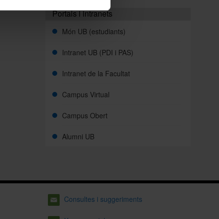
Portals i intranets
Món UB (estudiants)
Intranet UB (PDI i PAS)
Intranet de la Facultat
Campus Virtual
Campus Obert
Alumni UB
Consultes i suggeriments