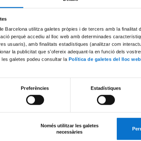
en a tot l’alumnat.
etes
que continua estudis
de Barcelona utilitza galetes pròpies i de tercers amb la finalitat
’acollida als estudiants ERASMUS I SICUE
mació perquè accediu al lloc web amb determinades característiq
eix-ho:
tres usuaris), amb finalitats estadístiques (analitzar com interac
e benvinguda als estudiants i presentació dels serveis de de l’Esco
de la Biblioteca.
ionar la publicitat que s’ofereix adequant-la en funció dels vostr
 les galetes podeu consultar la
Política de galetes del lloc web
’Orientació Professional
adreçada als estudiants de darrer curs, que s’ofereix en el m
atura Bioètica i Legislació podològica. En aquesta sessió s’ofere
Preferències
Estadístiques
s informació
es que poden facilitar l’accés al món laboral.
Només utilitzar les galetes
Perm
necessàries