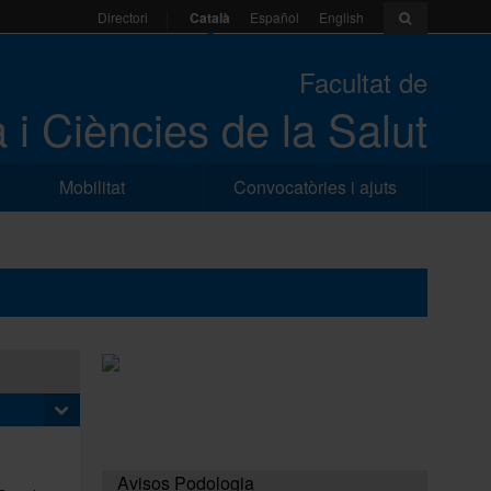
Català
Español
English
Directori
Facultat de
 i Ciències de la Salut
Mobilitat
Convocatòries i ajuts
Avisos Podologia