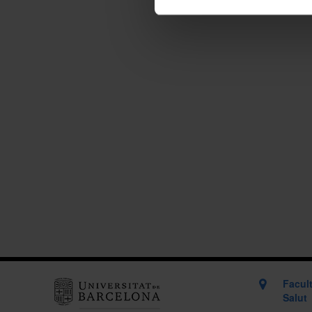
Facult
Salut