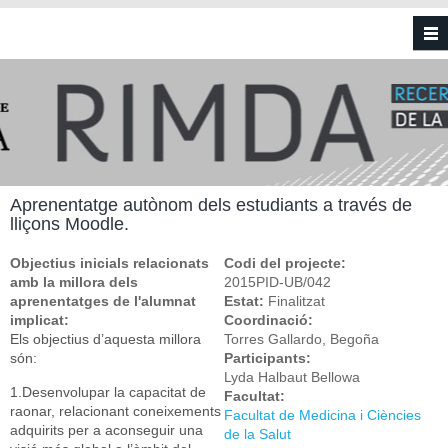
Vés al contingut
Aprenentatge autònom dels estudiants a través de
lliçons Moodle.
Objectius inicials relacionats
Codi del projecte:
amb la millora dels
2015PID-UB/042
aprenentatges de l'alumnat
Estat:
Finalitzat
implicat:
Coordinació:
Els objectius d’aquesta millora
Torres Gallardo, Begoña
són:
Participants:
Lyda Halbaut Bellowa
1.Desenvolupar la capacitat de
Facultat:
raonar, relacionant coneixements
Facultat de Medicina i Ciències
adquirits per a aconseguir una
de la Salut