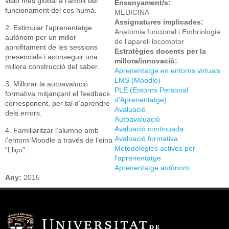
visió més global a l’àmbit del
Ensenyament/s:
funcionament del cos humà.
MEDICINA
Assignatures implicades:
2. Estimular l’aprenentatge
Anatomia funcional i Embriologia
autònom per un millor
de l'aparell locomotor
aprofitament de les sessions
Estratègies docents per la
presencials i aconseguir una
millora/innovació:
millora construcció del saber.
Aprenentatge en entorns virtuals
LMS (Moodle)
3. Millorar la autoavalució
PLE (Entorns Personal
formativa mitjançant el feedback
d’Aprenentatge)
corresponent, per tal d’aprendre
Avaluació
dels errors.
Autoavaluació
Avaluació continuada
4. Familiaritzar l’alumne amb
Avaluació formativa
l’entorn Moodle a través de l’eina
Metodologies actives per
“Lliço”.
l’aprenentatge
Aprenentatge autònom
Any:
2015