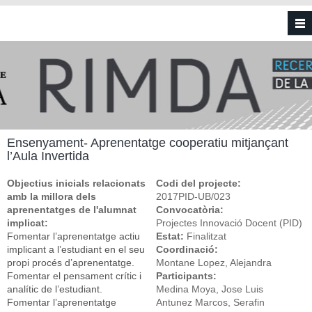
Vés al contingut
Ensenyament- Aprenentatge cooperatiu mitjançant
l’Aula Invertida
Objectius inicials relacionats
Codi del projecte:
amb la millora dels
2017PID-UB/023
aprenentatges de l'alumnat
Convocatòria:
implicat:
Projectes Innovació Docent (PID)
Fomentar l’aprenentatge actiu
Estat:
Finalitzat
implicant a l’estudiant en el seu
Coordinació:
propi procés d’aprenentatge.
Montane Lopez, Alejandra
Fomentar el pensament crític i
Participants:
analític de l’estudiant.
Medina Moya, Jose Luis
Fomentar l’aprenentatge
Antunez Marcos, Serafin