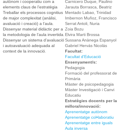
autònom i cooperatiu com a
Carnicero Duque, Paulino
elements claus de l’estratègia
Jarauta Borrasca, Beatriz
Treballar els processos cognitius
Mentado Labao, Trinidad
de major complexitat (anàlisi,
Imbernon Muñoz, Francisco
avaluació i creació) a l’aula.
Serrat Antoli, Nuria
Dissenyar material didàctic per a
Zoia Bozu
la metodologia de l’aula invertida.
Elvira Marti Brossa
Dissenyar un sistema d’avaluació
Sussana Anànega Espanyol
i autoavaluació adequada al
Gabriel Hervás Nicolás
context de la innovació.
Facultat:
Facultat d'Educació
Ensenyament/s:
Pedagogia
Formació del professorat de
Primària
Màster de psicopedagogia
Màster Investigació i Canvi
Educatiu
Estratègies docents per la
millora/innovació:
Aprenentatge autònom
Aprenentatge col•laboratiu
Aprenentatge entre iguals
Aula inversa