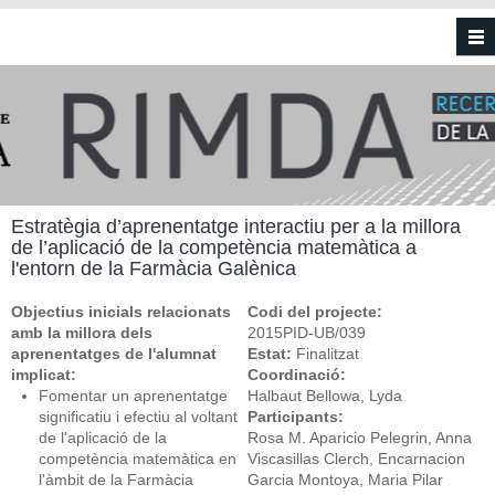
Vés al contingut
Estratègia d’aprenentatge interactiu per a la millora
de l’aplicació de la competència matemàtica a
l'entorn de la Farmàcia Galènica
Objectius inicials relacionats
Codi del projecte:
amb la millora dels
2015PID-UB/039
aprenentatges de l'alumnat
Estat:
Finalitzat
implicat:
Coordinació:
Fomentar un aprenentatge
Halbaut Bellowa, Lyda
significatiu i efectiu al voltant
Participants:
de l'aplicació de la
Rosa M. Aparicio Pelegrin, Anna
competència matemàtica en
Viscasillas Clerch, Encarnacion
l'àmbit de la Farmàcia
Garcia Montoya, Maria Pilar