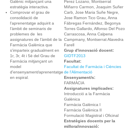
Galènic mitjançant una
Perez Lozano, Montserrat
estratègia interactiva.
Miñarro Carmon, Joaquim Suñer
Comprovar el grau de
Carb, Jose Maria Suñe Negre,
consolidació de
Jose Ramon Tico Grau, Anna
l'aprenentatge adquirit a
Fábregas Fernández, Begonya
l'àmbit de seminaris de
Torres Gallardo, Alfonso Del Pozo
problemes de les
Carrascosa, Anna Calpena
assignatures de l'àmbit de la
Campmany, Montserrat Alavedra
Farmàcia Galènica que
Farell
s'imparteix gradualment en
Grup d'innovació docent:
1r, 3r, 4t i 5è del Grau de
GIDTF2013
Farmàcia mitjançant un
Facultat:
model
Facultat de Farmàcia i Ciències
d'ensenyament/aprenentatge
de l'Alimentació
en espiral.
Ensenyament/s:
FARMÀCIA
Assignatures implicades:
Introducció a la Farmàcia
Galènica
Farmàcia Galènica I
Farmàcia Galènica II
Formulació Magistral i Oficinal
Estratègies docents per la
millora/innovació: