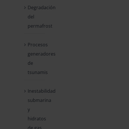
Degradación
del
permafrost
Procesos
generadores
de
tsunamis
Inestabilidad
submarina
y
hidratos
de gas