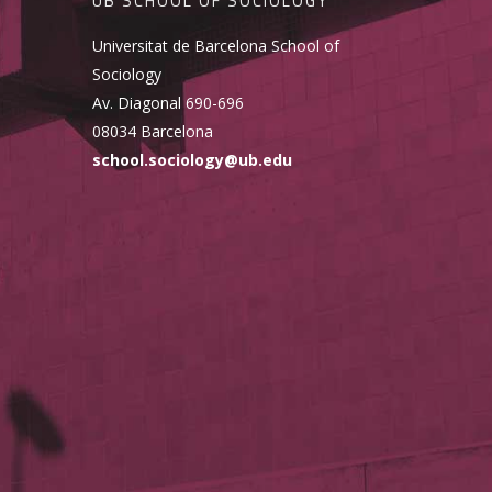
UB SCHOOL OF SOCIOLOGY
Universitat de Barcelona School of
Sociology
Av. Diagonal 690-696
08034 Barcelona
school.sociology@ub.edu