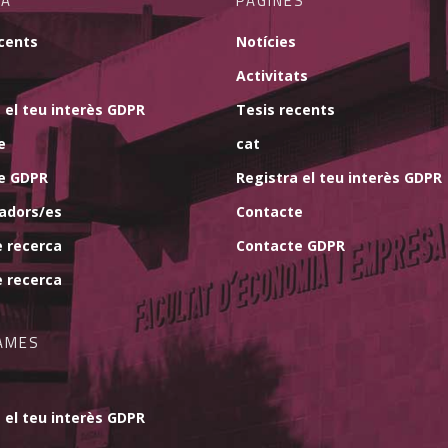
CA
PÀGINES
cents
Notícies
Activitats
 el teu interès GDPR
Tesis recents
e
cat
e GDPR
Registra el teu interès GDPR
gadors/es
Contacte
e recerca
Contacte GDPR
e recerca
AMES
 el teu interès GDPR