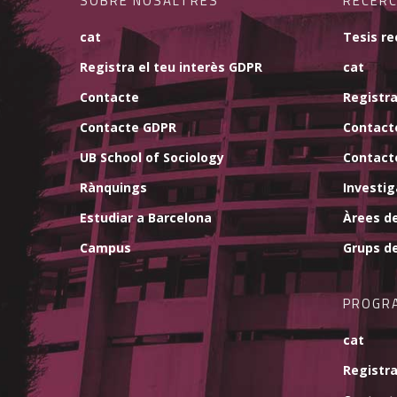
SOBRE NOSALTRES
RECER
cat
Tesis re
Registra el teu interès GDPR
cat
Contacte
Registra
Contacte GDPR
Contact
UB School of Sociology
Contact
Rànquings
Investi
Estudiar a Barcelona
Àrees d
Campus
Grups d
PROGR
cat
Registra