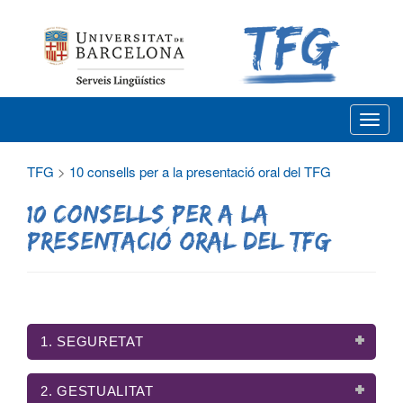
T
o
g
TFG
>
10 consells per a la presentació oral del TFG
g
10 consells per a la
l
presentació oral del TFG
e
n
a
v
i
1. SEGURETAT
g
a
2. GESTUALITAT
t