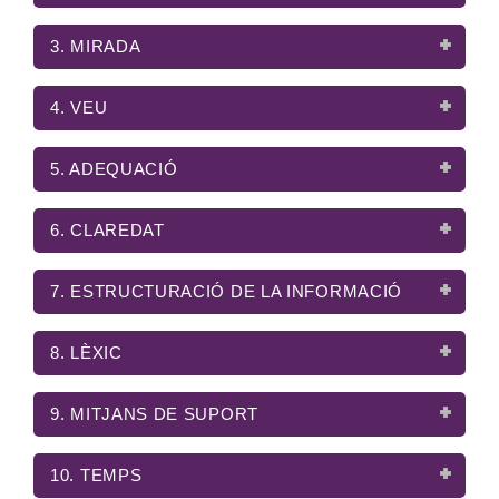
i
o
3. MIRADA
n
4. VEU
5. ADEQUACIÓ
6. CLAREDAT
7. ESTRUCTURACIÓ DE LA INFORMACIÓ
8. LÈXIC
9. MITJANS DE SUPORT
10. TEMPS