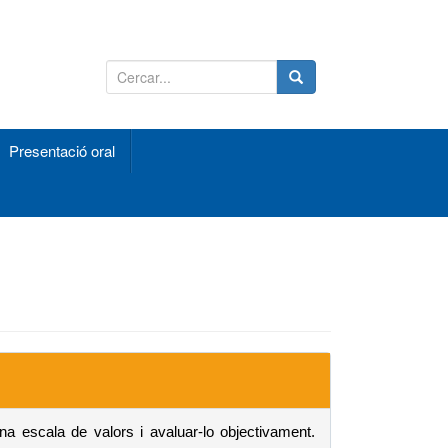
S
e
a
r
Presentació oral
c
h
f
o
r
:
a escala de valors i avaluar-lo objectivament.