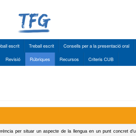
ball escrit
Treball escrit
Consells per a la presentació oral
Revisió
Rúbriques
Recursos
Criteris CUB
rència per situar un aspecte de la llengua en un punt concret d’un