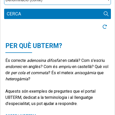
CERCA
Neteja
informació
PER QUÈ
UBTERM?
És correcte
adenosina difosfat
en català? Com s’escriu
endorreic
en anglès? Com és
empriu
en castellà? Què vol
dir
per cola et commata
? És el mateix
anisogàmia
que
heterogàmia
?
Aquests són exemples de preguntes que el portal
UBTERM, dedicat a la terminologia i al llenguatge
d’especialitat, us pot ajudar a respondre.