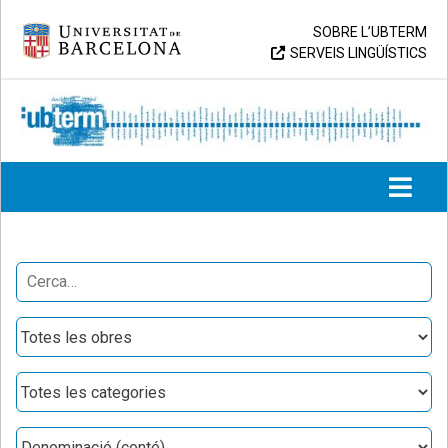
Skip
Universitat de Barcelona
SOBRE L’UBTERM
to
SERVEIS LINGÜÍSTICS
content
UB > UBTERM
Search
for:
Obres
Categories
Denominació