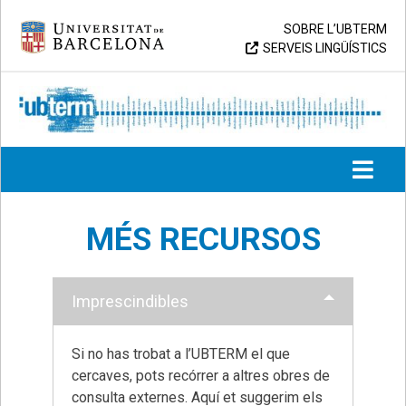
Skip
Universitat de Barcelona
SOBRE L’UBTERM
to
SERVEIS LINGÜÍSTICS
content
UB > UBTERM
MÉS RECURSOS
Imprescindibles
Si no has trobat a l’UBTERM el que
cercaves, pots recórrer a altres obres de
consulta externes. Aquí et suggerim els