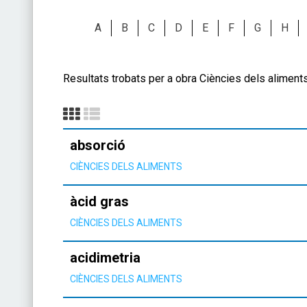
A
B
C
D
E
F
G
H
Resultats trobats per a obra Ciències dels aliment
absorció
CIÈNCIES DELS ALIMENTS
àcid gras
CIÈNCIES DELS ALIMENTS
acidimetria
CIÈNCIES DELS ALIMENTS