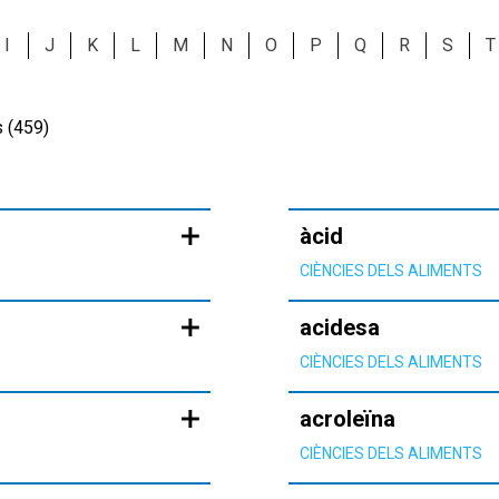
I
J
K
L
M
N
O
P
Q
R
S
T
s (459)
àcid
CIÈNCIES DELS ALIMENTS
acidesa
CIÈNCIES DELS ALIMENTS
acroleïna
CIÈNCIES DELS ALIMENTS