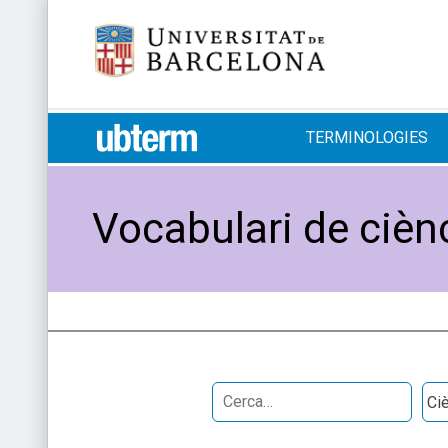
Skip
Universitat de Barcelona
to
content
UB > UBTERM
TERMINOLOGIES
Vocabulari de cièn
Search
Obr
for: