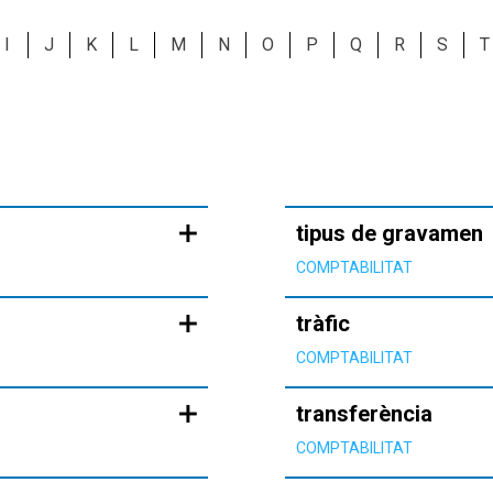
I
J
K
L
M
N
O
P
Q
R
S
T
tipus de gravamen
COMPTABILITAT
tràfic
COMPTABILITAT
transferència
COMPTABILITAT