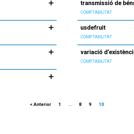
transmissió de bén
COMPTABILITAT
usdefruit
COMPTABILITAT
variació d’existènc
COMPTABILITAT
< Anterior
1
…
8
9
10