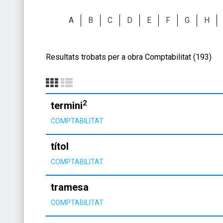
A
B
C
D
E
F
G
H
Resultats trobats per a obra Comptabilitat (193)
2
termini
COMPTABILITAT
títol
COMPTABILITAT
tramesa
COMPTABILITAT