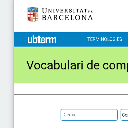
Skip
Universitat de Barcelona
to
content
UB > UBTERM
TERMINOLOGIES
Vocabulari de comp
Search
Obr
for: