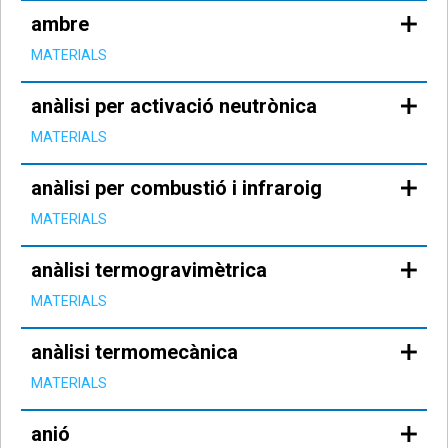
ambre
MATERIALS
anàlisi per activació neutrònica
MATERIALS
anàlisi per combustió i infraroig
MATERIALS
anàlisi termogravimètrica
MATERIALS
anàlisi termomecànica
MATERIALS
anió