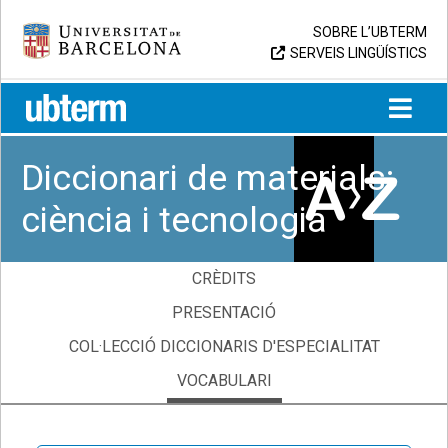
Skip
Universitat de Barcelona
SOBRE L’UBTERM
to
SERVEIS LINGÜÍSTICS
content
UB > UBTERM
Diccionari de materials:
ciència i tecnologia
CRÈDITS
PRESENTACIÓ
COL·LECCIÓ DICCIONARIS D'ESPECIALITAT
VOCABULARI