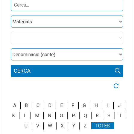
Search
for:
Obres
Categories
Denominació
CERCA
Neteja ce
A
B
C
D
E
F
G
H
I
J
K
L
M
N
O
P
Q
R
S
T
U
V
W
X
Y
Z
TOTES