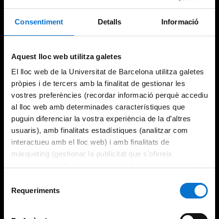
Consentiment
Detalls
Informació
Aquest lloc web utilitza galetes
El lloc web de la Universitat de Barcelona utilitza galetes
pròpies i de tercers amb la finalitat de gestionar les
vostres preferències (recordar informació perquè accediu
al lloc web amb determinades característiques que
puguin diferenciar la vostra experiència de la d’altres
usuaris), amb finalitats estadístiques (analitzar com
interactueu amb el lloc web) i amb finalitats de
màrqueting (gestionar la publicitat que s’ofereix
adequant-la en funció dels vostres hàbits de navegació).
Per obtenir més informació sobre les galetes podeu
Selecció
consultar la
Política de galetes del lloc web de la
Requeriments
de
Universitat de Barcelona
.
consentiment