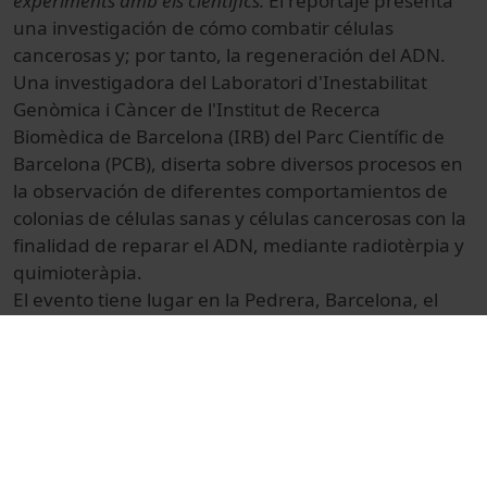
experiments amb els científics.
El reportaje presenta
una investigación de cómo combatir células
cancerosas y; por tanto, la regeneración del ADN.
Una investigadora del Laboratori d'Inestabilitat
Genòmica i Càncer de l'Institut de Recerca
Biomèdica de Barcelona (IRB) del Parc Científic de
Barcelona (PCB), diserta sobre diversos procesos en
la observación de diferentes comportamientos de
colonias de células sanas y células cancerosas con la
finalidad de reparar el ADN, mediante radiotèrpia y
quimioteràpia.
El evento tiene lugar en la Pedrera, Barcelona, el
24 y 25 de abril de 2012.
© Unitat de Producció Audiovisual
Col·lecció
Recerca en Directe (10a : 2012)