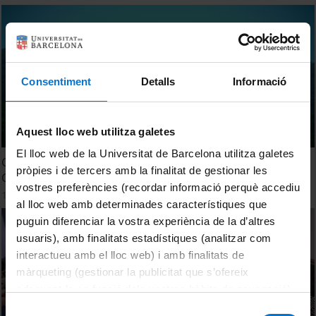
Consentiment
Detalls
Informació
Aquest lloc web utilitza galetes
El lloc web de la Universitat de Barcelona utilitza galetes
Curso de extensión universitaria de Atención a Usuarios,
pròpies i de tercers amb la finalitat de gestionar les
Ciudadanos y Clientes
vostres preferències (recordar informació perquè accediu
19 Mayo, 2022
al lloc web amb determinades característiques que
puguin diferenciar la vostra experiència de la d’altres
usuaris), amb finalitats estadístiques (analitzar com
interactueu amb el lloc web) i amb finalitats de
màrqueting (gestionar la publicitat que s’ofereix
adequant-la en funció dels vostres hàbits de navegació).
Per obtenir més informació sobre les galetes podeu
Selecció