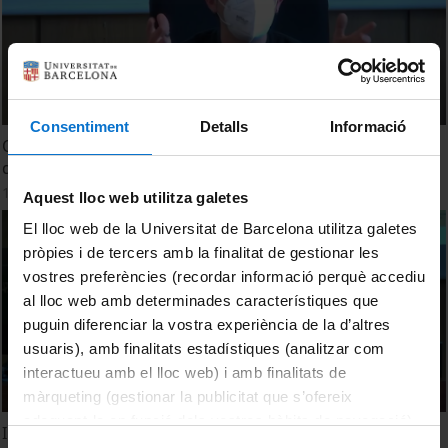
Consentiment
Detalls
Informació
Quo vadis, NFTs? Tecnologies de mercantilització de l'art
digital. Carles Araguz
14 Marzo, 2022
Aquest lloc web utilitza galetes
El lloc web de la Universitat de Barcelona utilitza galetes
pròpies i de tercers amb la finalitat de gestionar les
vostres preferències (recordar informació perquè accediu
al lloc web amb determinades característiques que
puguin diferenciar la vostra experiència de la d’altres
usuaris), amb finalitats estadístiques (analitzar com
interactueu amb el lloc web) i amb finalitats de
màrqueting (gestionar la publicitat que s’ofereix
adequant-la en funció dels vostres hàbits de navegació).
Imatges, algorismes i cocreació. Pilar Rosado
Per obtenir més informació sobre les galetes podeu