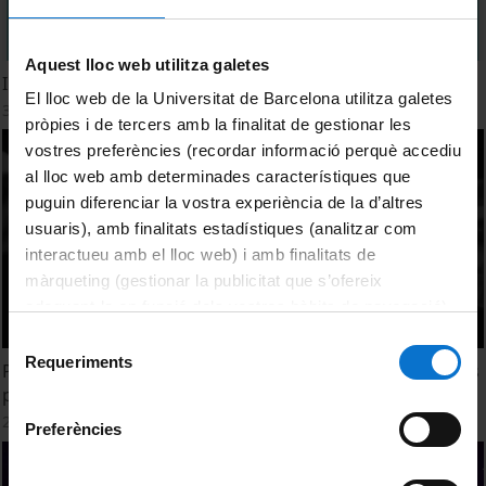
Aquest lloc web utilitza galetes
I am The University - 2025
El lloc web de la Universitat de Barcelona utilitza galetes
30 Junio, 2025
pròpies i de tercers amb la finalitat de gestionar les
vostres preferències (recordar informació perquè accediu
al lloc web amb determinades característiques que
puguin diferenciar la vostra experiència de la d’altres
usuaris), amb finalitats estadístiques (analitzar com
interactueu amb el lloc web) i amb finalitats de
màrqueting (gestionar la publicitat que s’ofereix
adequant-la en funció dels vostres hàbits de navegació).
Per obtenir més informació sobre les galetes podeu
Selecció
consultar la
Política de galetes del lloc web de la
Requeriments
de
Promocional reconeixement dels sindicalistes represaliats
Universitat de Barcelona
.
consentiment
pel franquisme
21 Enero, 2025
Preferències