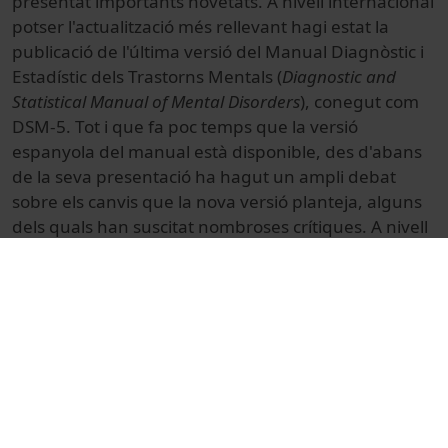
presentat importants novetats.
A nivell internacional
potser l'actualització més rellevant hagi estat la
publicació de l'última versió del Manual Diagnòstic i
Estadístic dels Trastorns Mentals (
Diagnostic and
Statistical Manual of Mental Disorders
), conegut com
DSM-5.
Tot i que fa poc temps que la versió
espanyola del manual està disponible, des d'abans
de la seva presentació ha hagut un ampli debat
sobre els canvis que la nova versió planteja, alguns
dels quals han suscitat nombroses crítiques.
A nivell
nacional, l'actualització més important en l'àmbit
clínic ha estat sens dubte la regulació de la
psicologia sanitària i el que podria ser el principi de
la creació d'especialitats o experteses en psicologia,
començant per l'àrea clínica.
Aquesta Jornada de Psicopatologia ha perseguit el
propòsit de crear un espai d'actualització,