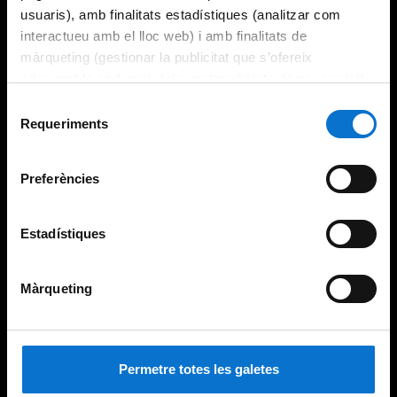
usuaris), amb finalitats estadístiques (analitzar com
interactueu amb el lloc web) i amb finalitats de
màrqueting (gestionar la publicitat que s’ofereix
adequant-la en funció dels vostres hàbits de navegació).
Per obtenir més informació sobre les galetes podeu
Selecció
consultar la
Política de galetes del lloc web de la
Requeriments
de
Universitat de Barcelona
.
consentiment
Preferències
Estadístiques
Màrqueting
Permetre totes les galetes