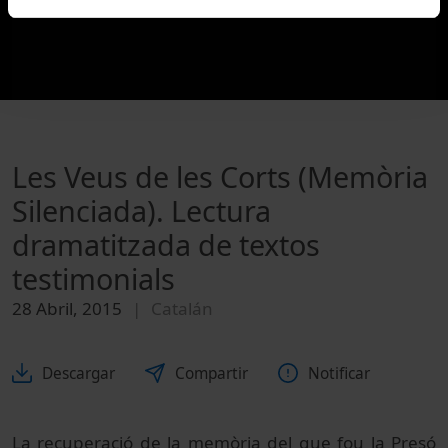
Les Veus de les Corts (Memòria
Silenciada). Lectura
dramatitzada de textos
testimonials
28 Abril, 2015
Catalán
Descargar
Compartir
Notificar
La recuperació de la memòria del que fou la Presó