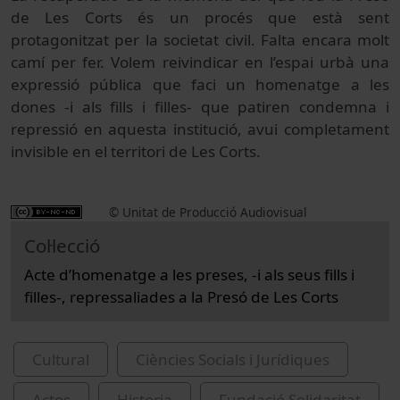
de Les Corts és un procés que està sent
protagonitzat per la societat civil. Falta encara molt
camí per fer. Volem reivindicar en l’espai urbà una
expressió pública que faci un homenatge a les
dones -i als fills i filles- que patiren condemna i
repressió​ en aquesta institució,​ avui completament
invisible en el territori de Les Corts.
© Unitat de Producció Audiovisual
Col·lecció
Acte d’homenatge a les preses, -i als seus fills i
filles-, repressaliades a la Presó de Les Corts
Cultural
Ciències Socials i Jurídiques
Actos
Historia
Fundació Solidaritat