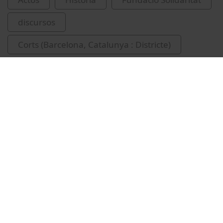
discursos
Corts (Barcelona, Catalunya : Districte)
història oral
memòria col·lectiva
Vídeos relacionados