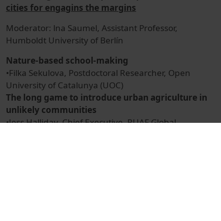
cities for engagins the margins
Moderator: lna Saumel, Assistant Professor,
Humboldt University of Berlín
Nature-based school-making
•Filka Sekulova, Postdoctoral Researcher, Open
University of Catalunya (UOC)
The long game to introduce urban agriculture in
unlikely communities
•Jess Halliday, Chief Executive, RUAF Global
Partnership on Sustainable Urban Agriculture and
Food Systems
Barriers and strategies for the implementation of
edible nature-based solutions
•Joana Castellar, Postdoctoral Researcher, ICRA, and
Alexandra Popartan, Postdoctoral Researcher,
University of Girona