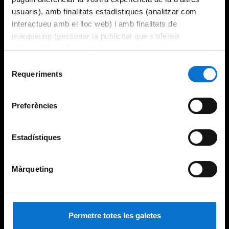
usuaris), amb finalitats estadístiques (analitzar com
interactueu amb el lloc web) i amb finalitats de
màrqueting (gestionar la publicitat que s’ofereix
adequant-la en funció dels vostres hàbits de navegació).
Per obtenir més informació sobre les galetes podeu
Selecció
consultar la
Política de galetes del lloc web de la
Requeriments
de
Universitat de Barcelona
.
consentiment
Preferències
Estadístiques
Màrqueting
Permetre totes les galetes