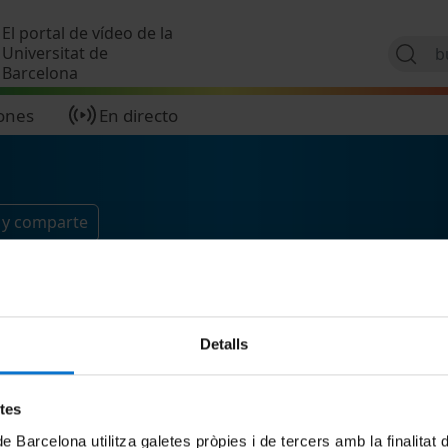
Pasar al contenido principal
El portal de vídeo de la
Universitat de
Barcelona
ones
En directo
 y comparte
Detalls
etes
de Barcelona utilitza galetes pròpies i de tercers amb la finalitat