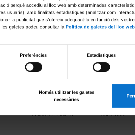
mació perquè accediu al lloc web amb determinades característiq
tres usuaris), amb finalitats estadístiques (analitzar com interac
ionar la publicitat que s’ofereix adequant-la en funció dels vostr
 les galetes podeu consultar la
Política de galetes del lloc web
Preferències
Estadístiques
Només utilitzar les galetes
Perm
necessàries
MENÚ PEU 1
PEU 2
Aviso legal
Privacidad y té
Política de Cookies
Sobre UBtv