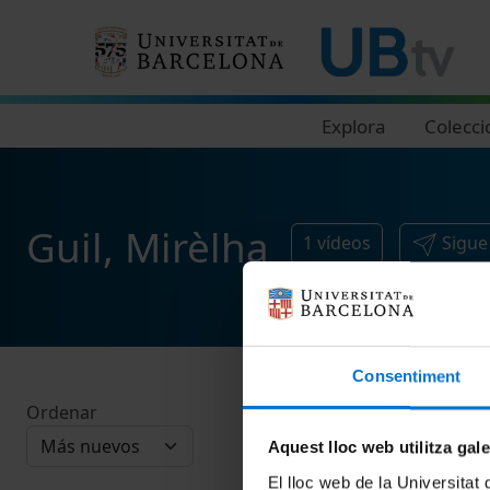
Navegació principal
Explora
Colecci
Guil, Mirèlha
1
vídeos
Sigue
Consentiment
Ordenar
Aquest lloc web utilitza gal
El lloc web de la Universitat 