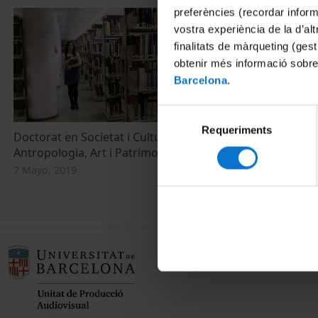
preferències (recordar infor
vostra experiència de la d’al
finalitats de màrqueting (gest
obtenir més informació sobre
Barcelona
.
Selecció
Requeriments
de
Doctorat en Societat i Cultura: Història,
consentiment
Antropologia, Art i Patrimoni
7 Mayo, 2019