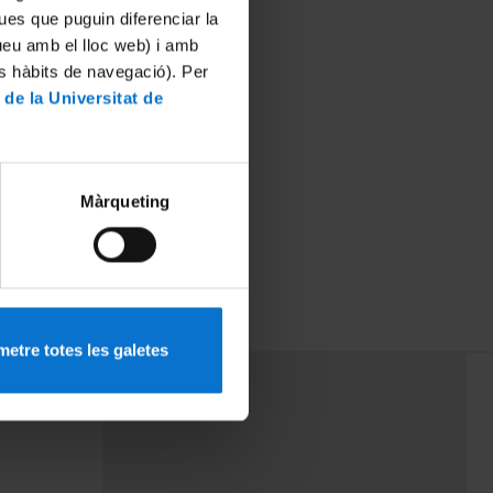
ues que puguin diferenciar la
tueu amb el lloc web) i amb
es hàbits de navegació). Per
 de la Universitat de
Màrqueting
etre totes les galetes
PEU 3
rminos
Contacto