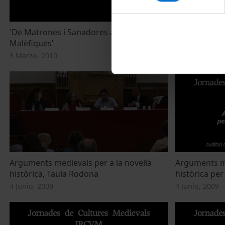
'De Matrones i Sanadores a Bruixes i
Teatre per a 
Malèfiques'
rodona
3 Marzo, 2010
5 Junio, 2009
Arguments medievals per a la novel·la
Arguments me
històrica, Taula Rodona
històrica per
4 Junio, 2009
4 Junio, 2009