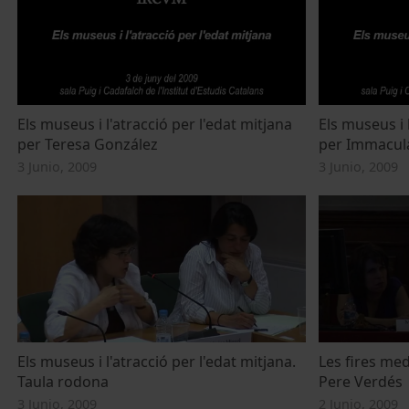
Els museus i l'atracció per l'edat mitjana
Els museus i 
per Teresa González
per Immacul
3 Junio, 2009
3 Junio, 2009
Els museus i l'atracció per l'edat mitjana.
Les fires medi
Taula rodona
Pere Verdés
3 Junio, 2009
2 Junio, 2009