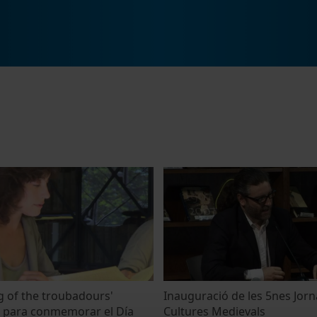
g of the troubadours'
Inauguració de les 5nes Jor
 para conmemorar el Día
Cultures Medievals