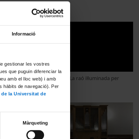
10 Marzo, 2010
Informació
 de gestionar les vostres
ues que puguin diferenciar la
ions'
'Les Beguines. La raó il·luminada per
tueu amb el lloc web) i amb
l'amor'
es hàbits de navegació). Per
3 Marzo, 2010
 de la Universitat de
Màrqueting