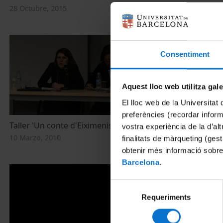
Mundial de l
28 Octubre, 2015
19 Noviembre,
Consentiment
Aquest lloc web utilitza gal
El lloc web de la Universitat 
preferències (recordar infor
Taller 'Un conte d'Eiximenis'
'Pràctiques 
vostra experiència de la d’al
la violència s
10 Marzo, 2010
finalitats de màrqueting (gest
10 Marzo, 201
obtenir més informació sobre
Barcelona
.
Selecció
Requeriments
de
consentiment