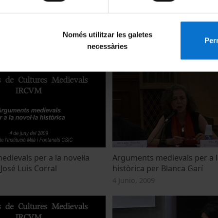
textos medievals, Taula
Teatre per a textos medieval
Només utilitzar les galetes
Perm
Meritxell Simó
necessàries
5 Junio, 2009
dievals per a la novel·la
Arguments medievals per a la
 José Luis Corral
històrica per Blanca Garí
4 Junio, 2009