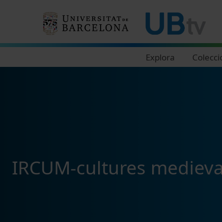
Navegació principal
Explora
Colecci
IRCUM-cultures medieva