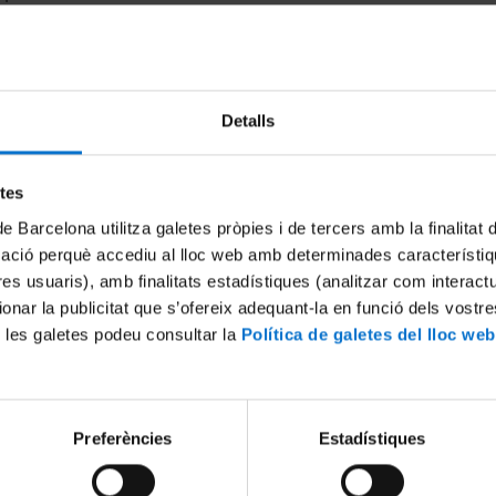
a Música
19 Mayo, 2011
 2013
Detalls
etes
de Barcelona utilitza galetes pròpies i de tercers amb la finalitat
mació perquè accediu al lloc web amb determinades característiq
femenines de relació davant
Taller 'De llibertats i repress
tres usuaris), amb finalitats estadístiques (analitzar com interac
exual'
3 Marzo, 2010
ionar la publicitat que s’ofereix adequant-la en funció dels vostr
0
 les galetes podeu consultar la
Política de galetes del lloc web
Preferències
Estadístiques