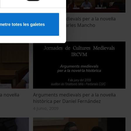
s per
Arguments medievals per a la novel·la
etre totes les galetes
històrica per Carles Mancho
4 Junio, 2009
 novel·la
Arguments medievals per a la novel·la
històrica per Daniel Fernández
4 Junio, 2009