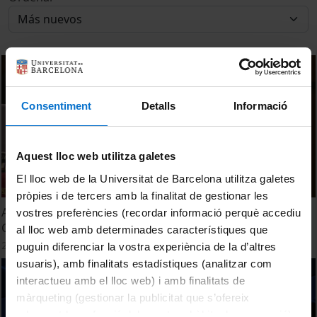
Consentiment
Detalls
Informació
Aquest lloc web utilitza galetes
El lloc web de la Universitat de Barcelona utilitza galetes
pròpies i de tercers amb la finalitat de gestionar les
Acte de graduació de Biologia, Bioquímica, Biotecnologia,
vostres preferències (recordar informació perquè accediu
Ciències Ambientals i Ciències Biomèdiques 2018. Part 1
al lloc web amb determinades característiques que
28 Noviembre, 2018
puguin diferenciar la vostra experiència de la d’altres
usuaris), amb finalitats estadístiques (analitzar com
interactueu amb el lloc web) i amb finalitats de
màrqueting (gestionar la publicitat que s’ofereix
adequant-la en funció dels vostres hàbits de navegació).