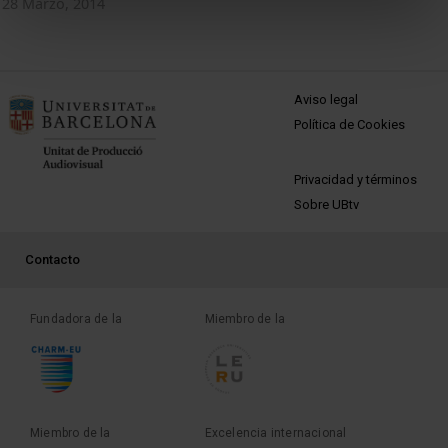
28 Marzo, 2014
MENÚ PEU 1
Aviso legal
Política de Cookies
PEU 2
Privacidad y términos
Sobre UBtv
PEU 3
Contacto
Fundadora de la
Miembro de la
Miembro de la
Excelencia internacional