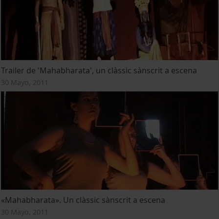
Trailer de 'Mahabharata', un clàssic sànscrit a escena
30 Mayo, 2011
«Mahabharata». Un clàssic sànscrit a escena
30 Mayo, 2011