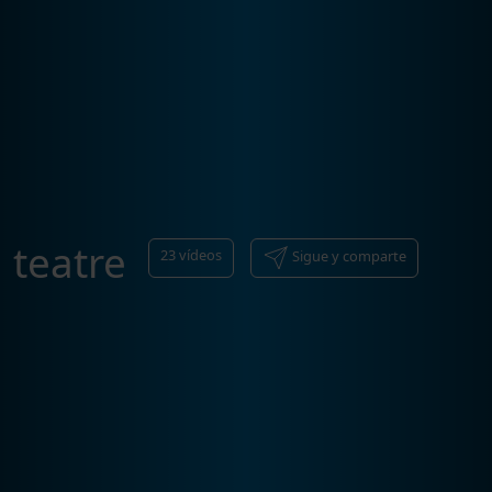
teatre
23
vídeos
Sigue y comparte