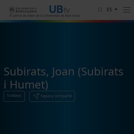
Pasar al contenido principal
ES
El portal de vídeo de la Universitat de Barcelona
Subirats, Joan (Subirats
i Humet)
5
vídeos
Sigue y comparte