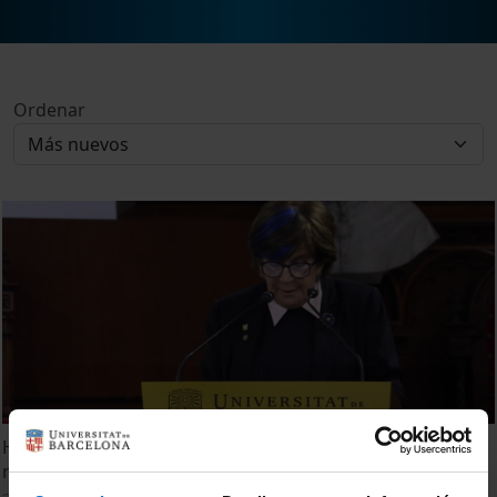
Ordenar
Homenatge a les persones de la Universitat de Barcelona
represaliades pel franquisme