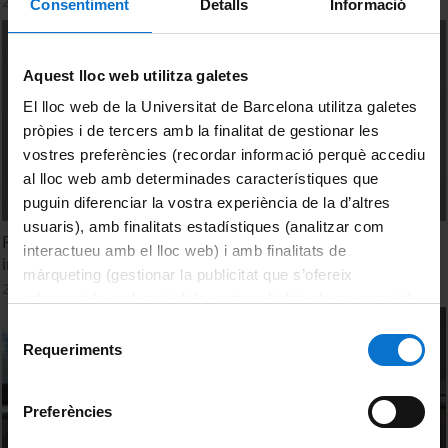
26 Enero, 2023
Consentiment
Detalls
Informació
Aquest lloc web utilitza galetes
El lloc web de la Universitat de Barcelona utilitza galetes
pròpies i de tercers amb la finalitat de gestionar les
vostres preferències (recordar informació perquè accediu
al lloc web amb determinades característiques que
puguin diferenciar la vostra experiència de la d’altres
usuaris), amb finalitats estadístiques (analitzar com
Foro nacional para la reforma de la evaluación de la
interactueu amb el lloc web) i amb finalitats de
investigación. Inauguración de la jornada.
màrqueting (gestionar la publicitat que s’ofereix
20 Enero, 2023
adequant-la en funció dels vostres hàbits de navegació).
Per obtenir més informació sobre les galetes podeu
Selecció
consultar la
Política de galetes del lloc web de la
Requeriments
de
Universitat de Barcelona
.
consentiment
Preferències