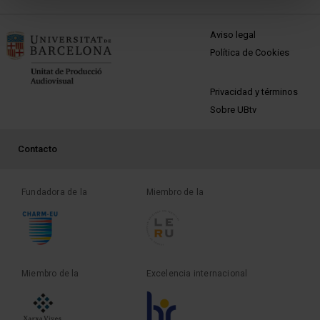
MENÚ PEU 1
Aviso legal
Política de Cookies
PEU 2
Privacidad y términos
Sobre UBtv
PEU 3
Contacto
Fundadora de la
Miembro de la
Miembro de la
Excelencia internacional