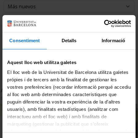
Consentiment
Detalls
Informació
Aquest lloc web utilitza galetes
El lloc web de la Universitat de Barcelona utilitza galetes
pròpies i de tercers amb la finalitat de gestionar les
vostres preferències (recordar informació perquè accediu
Acte de cloenda del curs: Cuida't, Cuida
al lloc web amb determinades característiques que
8 Marzo, 2018
puguin diferenciar la vostra experiència de la d’altres
usuaris), amb finalitats estadístiques (analitzar com
interactueu amb el lloc web) i amb finalitats de
màrqueting (gestionar la publicitat que s’ofereix
adequant-la en funció dels vostres hàbits de navegació).