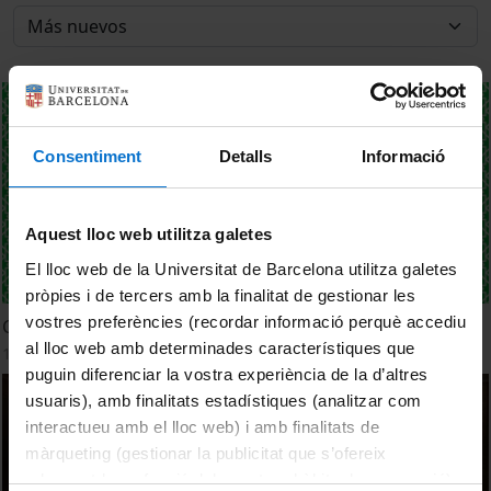
Consentiment
Detalls
Informació
Aquest lloc web utilitza galetes
El lloc web de la Universitat de Barcelona utilitza galetes
pròpies i de tercers amb la finalitat de gestionar les
vostres preferències (recordar informació perquè accediu
Concert de Nadal 2024
al lloc web amb determinades característiques que
11 Diciembre, 2024
puguin diferenciar la vostra experiència de la d’altres
usuaris), amb finalitats estadístiques (analitzar com
interactueu amb el lloc web) i amb finalitats de
màrqueting (gestionar la publicitat que s’ofereix
adequant-la en funció dels vostres hàbits de navegació).