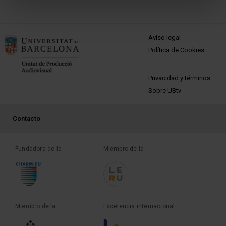
MENÚ PEU 1
Aviso legal
Política de Cookies
PEU 2
Privacidad y términos
Sobre UBtv
PEU 3
Contacto
Fundadora de la
Miembro de la
Miembro de la
Excelencia internacional