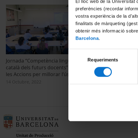
El lloc web de la Universitat 
preferències (recordar infor
vostra experiència de la d’al
finalitats de màrqueting (gest
obtenir més informació sobre
Barcelona
.
Selecció
Requeriments
de
Jornada “Competència lingüística en
Presentació d
català dels futurs docents”. Debat sobre
qüestió d'esta
consentiment
les Accions per millorar l’ús del català
26 Abril, 2013
14 Octubre, 2022