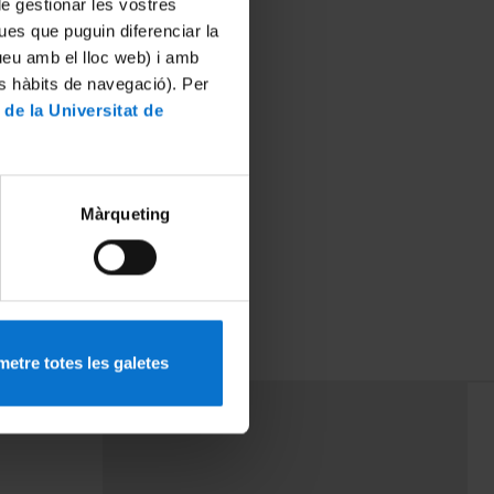
 de gestionar les vostres
ues que puguin diferenciar la
tueu amb el lloc web) i amb
es hàbits de navegació). Per
 de la Universitat de
Màrqueting
etre totes les galetes
PEU 3
rminos
Contacto