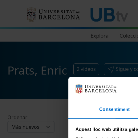
Navegació principal
Explora
Colecci
Prats, Enric
2
vídeos
Sigue y 
Consentiment
Ordenar
Aquest lloc web utilitza gal