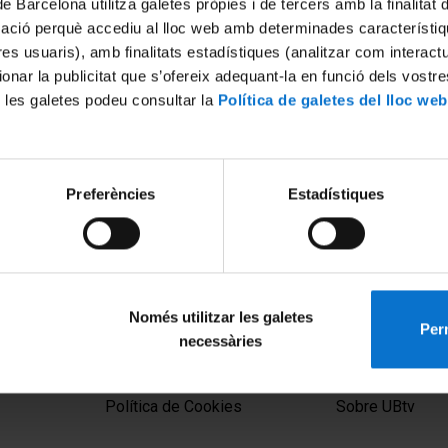
de Barcelona utilitza galetes pròpies i de tercers amb la finalitat
mació perquè accediu al lloc web amb determinades característiq
tres usuaris), amb finalitats estadístiques (analitzar com interac
ionar la publicitat que s’ofereix adequant-la en funció dels vostr
 les galetes podeu consultar la
Política de galetes del lloc web
Preferències
Estadístiques
el llibre 'L'educació, una
t', d'Enric Prats
Només utilitzar les galetes
Perm
necessàries
MENÚ PEU 1
PEU 2
Aviso legal
Privacidad y té
Política de Cookies
Sobre UBtv