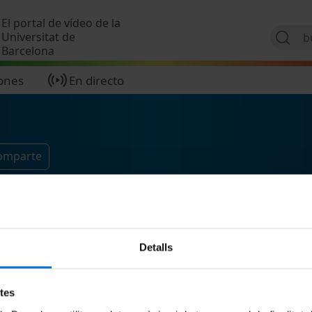
Pasar al contenido principal
El portal de vídeo de la
Universitat de
Barcelona
ones
En directo
comparte
Detalls
etes