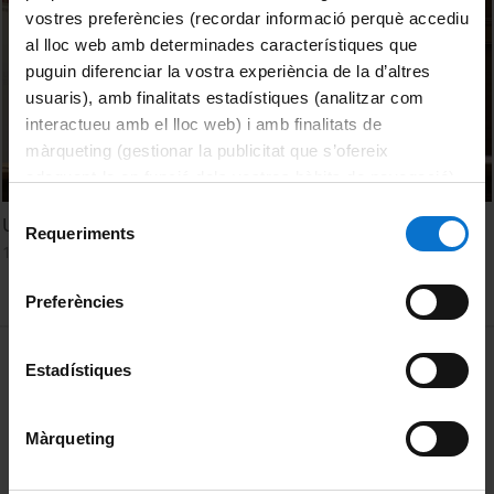
vostres preferències (recordar informació perquè accediu
al lloc web amb determinades característiques que
puguin diferenciar la vostra experiència de la d’altres
usuaris), amb finalitats estadístiques (analitzar com
interactueu amb el lloc web) i amb finalitats de
màrqueting (gestionar la publicitat que s’ofereix
adequant-la en funció dels vostres hàbits de navegació).
Per obtenir més informació sobre les galetes podeu
Selecció
Una escola amb cervell i cor. Brindes pel canvi?
consultar la
Política de galetes del lloc web de la
Requeriments
de
1 Diciembre, 2017
Universitat de Barcelona
.
consentiment
Preferències
MENÚ PEU 1
Aviso legal
Estadístiques
Política de Cookies
Màrqueting
PEU 2
Privacidad y términos
Sobre UBtv