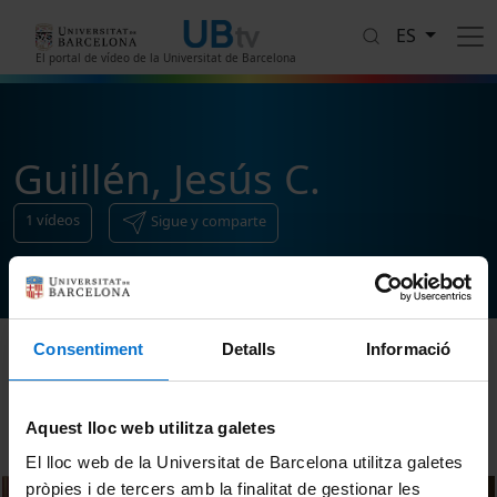
Pasar al contenido principal
ES
El portal de vídeo de la Universitat de Barcelona
Guillén, Jesús C.
1
vídeos
Sigue y comparte
Consentiment
Detalls
Informació
Ordenar
Aquest lloc web utilitza galetes
El lloc web de la Universitat de Barcelona utilitza galetes
pròpies i de tercers amb la finalitat de gestionar les